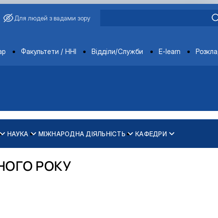
Для людей з вадами зору
ments
ар
Факультети / ННІ
Відділи/Служби
E-learn
Розкл
НАУКА
МІЖНАРОДНА ДІЯЛЬНІСТЬ
КАФЕДРИ
зпечення рівності у …
ти
НОГО РОКУ