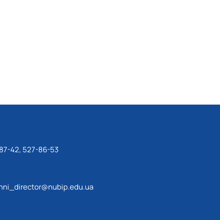
87-42, 527-86-53
ni_director@nubip.edu.ua