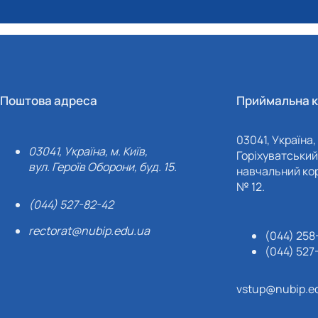
Поштова адреса
Приймальна к
03041, Україна, 
03041, Україна, м. Київ,
Горіхуватський 
вул. Героїв Оборони, буд. 15.
навчальний кор
№ 12.
(044) 527-82-42
rectorat@nubip.edu.ua
(044) 258
(044) 527
vstup@nubip.e