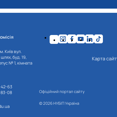
омісія
м. Київ вул.
шлях, буд. 19,
Карта сайт
пус № 1, кімната
-42-63
Офіційний портал сайту
-83-08
© 2026 НУБІП Україна
du.ua