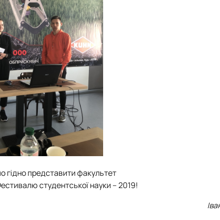
о гідно представити факультет
І Фестивалю студентської науки – 2019!
Іва