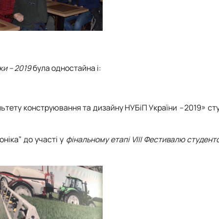
ки – 2019
була одностайна і:
льтету конструювання та дизайну НУБіП України
–
2019» ст
ніка” до участі у
фінальному етапі VІIІ
Фестивалю студентс