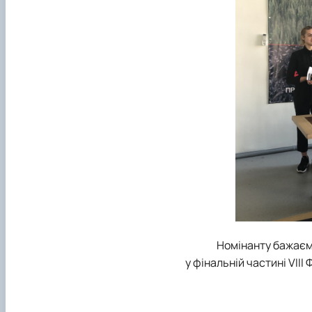
Номінанту бажаєм
у фінальній частині VІI