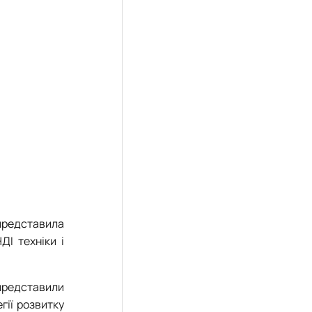
 представила
ДІ техніки і
представили
гії розвитку