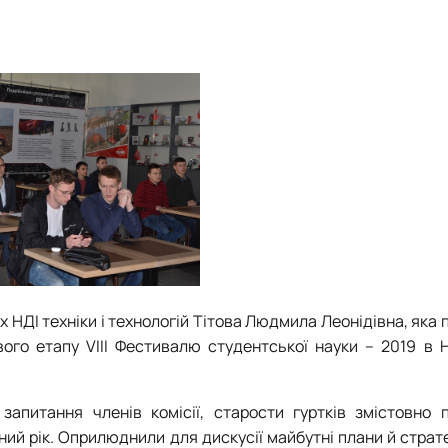
 НДІ техніки і технологій Тітова Людмила Леонідівна, яка
ового етапу VІIІ Фестивалю студентської науки – 2019 в Н
апитання членів комісії, старости гуртків змістовно 
ний рік. Оприлюднили для дискусії майбутні плани й страте