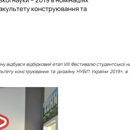
ня сільськогосподарського вироб…
2026-2027
акультету конструювання та
у відбувся відбірковий етап VІIІ Фестивалю студентської на
льтету конструювання та дизайну НУБіП України 2019», в