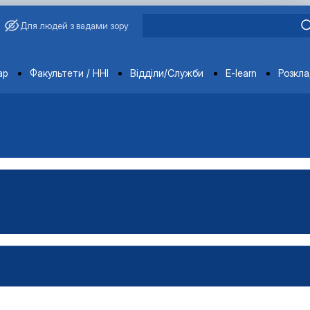
Для людей з вадами зору
ments
ар
Факультети / ННІ
Відділи/Служби
E-learn
Розкл