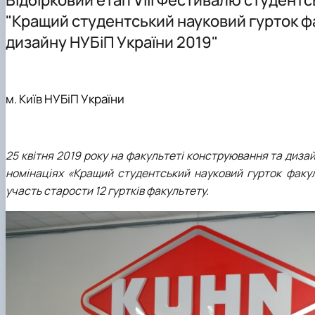
Навчальні лабораторії
Освітньо-професійна програма «Машини та обладнан
Мехатроніка
"Кращий студентський науковий гурток ф
Освітні програми кафедри
Комп'ютерний зір в машинобудуванні
дизайну НУБіП України 2019"
Співпраця
Конструювання машин
Докторанти та аспіранти кафедри
м. Київ НУБіП України
25 квітня 2019 року на факультеті конструювання та дизайн
номінаціях «Кращий студентський науковий гурток факу
участь старости 12 гуртків факультету.