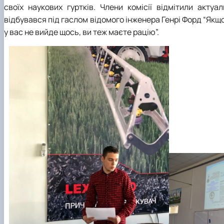
своїх наукових гуртків. Члени комісії відмітили актуа
відбувався під гаслом відомого інженера Генрі Форд “Якщо
у вас не вийде щось, ви теж маєте рацію”.