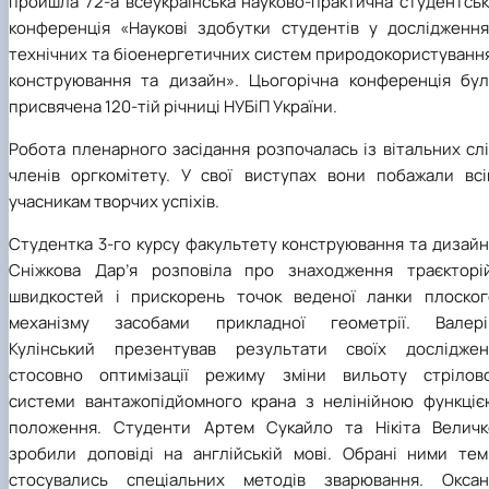
пройшла 72-а всеукраїнська науково-практична студентськ
конференція «Наукові здобутки студентів у дослідження
технічних та біоенергетичних систем природокористування
конструювання та дизайн». Цьогорічна конференція бул
присвячена 120-тій річниці НУБіП України.
Робота пленарного засідання розпочалась із вітальних сл
членів оргкомітету. У свої виступах вони побажали всі
учасникам творчих успіхів.
Студентка 3-го курсу факультету конструювання та дизайн
Сніжкова Дар’я розповіла про знаходження траєкторій
швидкостей і прискорень точок веденої ланки плоског
механізму засобами прикладної геометрії. Валері
Кулінський презентував результати своїх досліджен
стосовно оптимізації режиму зміни вильоту стрілово
системи вантажопідйомного крана з нелінійною функціє
положення. Студенти Артем Сукайло та Нікіта Величк
зробили доповіді на англійській мові. Обрані ними тем
стосувались спеціальних методів зварювання. Оксан