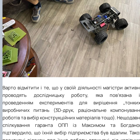
Варто відмітити і те, що у своїй діяльності магістри актив
проводять дослідницьку роботу, яка пов’язана і
проведенням експериментів для вирішення „тонких
виробничих питань (3D-друк, раціональне компонуванн
роботів та вибір конструкційних матеріалів тощо). Нещодав
спілкування гаранта ОПП із Максимом та Богдано
підтвердило, що їхній вибір підприємства був вдалим. Так