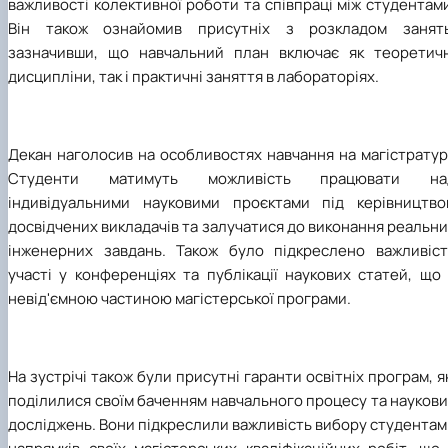
важливості колективної роботи та співпраці між студентам
Він також ознайомив присутніх з розкладом занять
зазначивши, що навчальний план включає як теоретичн
дисципліни, так і практичні заняття в лабораторіях.
Декан наголосив на особливостях навчання на магістратур
Студенти матимуть можливість працювати на
індивідуальними науковими проєктами під керівництво
досвідчених викладачів та залучатися до виконання реальн
інженерних завдань. Також було підкреслено важливіст
участі у конференціях та публікації наукових статей, що
невід'ємною частиною магістерської програми.
На зустрічі також були присутні гаранти освітніх програм, я
поділилися своїм баченням навчального процесу та науков
досліджень. Вони підкреслили важливість вибору студента