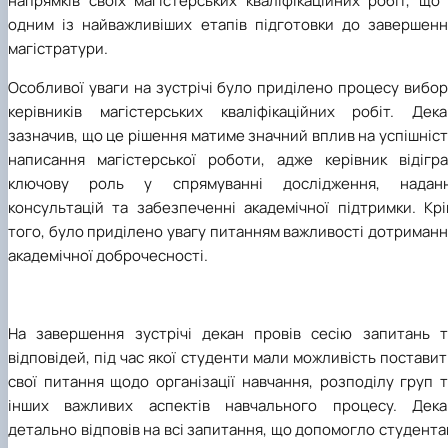
напрямків своїх магістерських кваліфікаційних робіт, що
одним із найважливіших етапів підготовки до завершенн
магістратури.
Особливої уваги на зустрічі було приділено процесу вибо
керівників магістерських кваліфікаційних робіт. Дека
зазначив, що це рішення матиме значний вплив на успішніс
написання магістерської роботи, адже керівник відігра
ключову роль у спрямуванні дослідження, наданн
консультацій та забезпеченні академічної підтримки. Крі
того, було приділено увагу питанням важливості дотриман
академічної доброчесності.
На завершення зустрічі декан провів сесію запитань т
відповідей, під час якої студенти мали можливість постави
свої питання щодо організації навчання, розподілу груп 
інших важливих аспектів навчального процесу. Дека
детально відповів на всі запитання, що допомогло студент