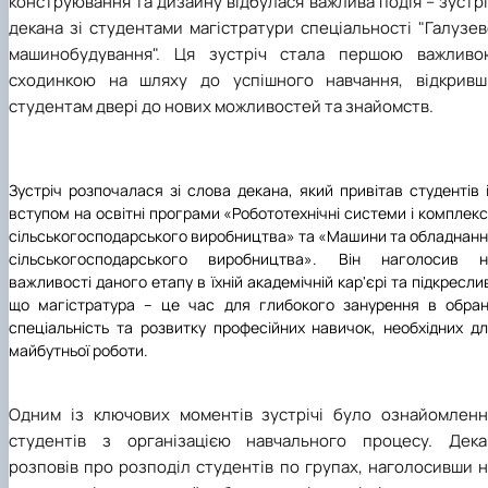
конструювання та дизайну відбулася важлива подія – зустр
декана зі студентами магістратури спеціальності "Галузе
машинобудування". Ця зустріч стала першою важливо
сходинкою на шляху до успішного навчання, відкривш
студентам двері до нових можливостей та знайомств.
Зустріч розпочалася зі слова декана, який привітав студентів 
вступом на освітні програми «Робототехнічні системи і комплек
сільськогосподарського виробництва» та «Машини та обладнан
сільськогосподарського виробництва». Він наголосив н
важливості даного етапу в їхній академічній кар'єрі та підкресли
що магістратура – це час для глибокого занурення в обра
спеціальність та розвитку професійних навичок, необхідних д
майбутньої роботи.
Одним із ключових моментів зустрічі було ознайомленн
студентів з організацією навчального процесу. Дека
розповів про розподіл студентів по групах, наголосивши 