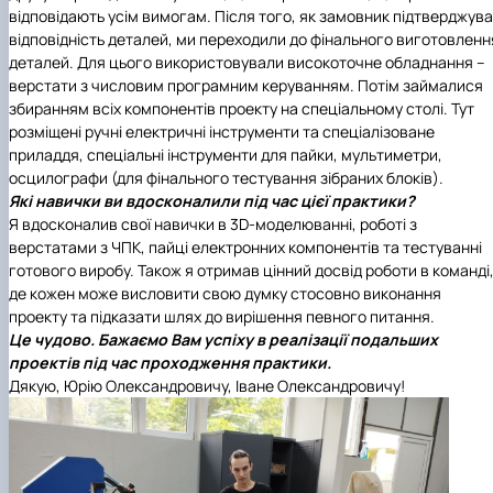
відповідають усім вимогам. Після того, як замовник підтверджув
відповідність деталей, ми переходили до фінального виготовленн
деталей. Для цього використовували високоточне обладнання –
верстати з числовим програмним керуванням. Потім займалися
збиранням всіх компонентів проекту на спеціальному столі. Тут
розміщені ручні електричні інструменти та спеціалізоване
приладдя, спеціальні інструменти для пайки, мультиметри,
осцилографи (для фінального тестування зібраних блоків).
Які навички ви вдосконалили під час цієї практики?
Я вдосконалив свої навички в 3D-моделюванні, роботі з
верстатами з ЧПК, пайці електронних компонентів та тестуванні
готового виробу. Також я отримав цінний досвід роботи в команді
де кожен може висловити свою думку стосовно виконання
проекту та підказати шлях до вирішення певного питання.
Це чудово. Бажаємо Вам успіху в реалізації подальших
проектів під час проходження практики.
Дякую, Юрію Олександровичу, Іване Олександровичу!