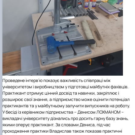
Проведене інтерв’ю показує важливість співпраці між
університетом і виробництвом у підготовці майбутніх фахівців.
Практикант отримує цінний досвід та навички, закріплює і
розширює свої знання, а підприємство може оцінити потенціал
практикантів та у майбутньому залучити випускників на роботу.
У бесіді із керівником підприємства – Денисом ЛОХМАНОМ –
викладачі університету дізнались про досить гарну базу знань,
якими оперує практикант. За словами Дениса, під час
проходження практики Владислав також показав практичні