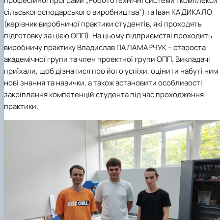
професійної програми „Робототехнічні системи і комплекси
сільськогосподарського виробництва”) та Іван КАДИКАЛО
(керівник виробничої практики студентів, які проходять
підготовку за цією ОПП). На цьому підприємстві проходить
виробничу практику Владислав ПАЛАМАРЧУК – староста
академічної групи та член проектної групи ОПП. Викладачі
приїхали, щоб дізнатися про його успіхи, оцінити набуті ним
нові знання та навички, а також встановити особливості
закріплення компетенцій студента під час проходження
практики.