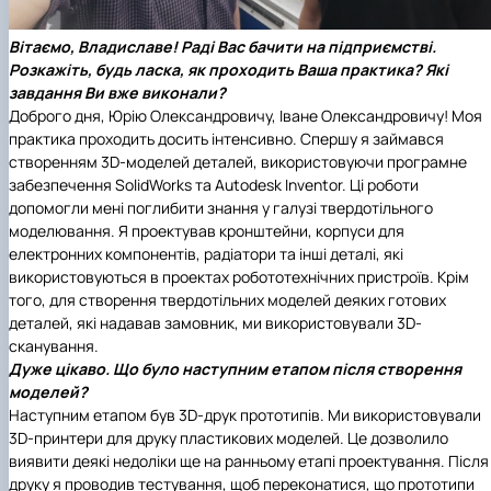
Вітаємо, Владиславе! Раді Вас бачити на підприємстві.
Розкажіть, будь ласка, як проходить Ваша практика? Які
завдання Ви вже виконали?
Доброго дня, Юрію Олександровичу, Іване Олександровичу! Моя
практика проходить досить інтенсивно. Спершу я займався
створенням 3D-моделей деталей, використовуючи програмне
забезпечення SolidWorks та Autodesk Inventor. Ці роботи
допомогли мені поглибити знання у галузі твердотільного
моделювання. Я проектував кронштейни, корпуси для
електронних компонентів, радіатори та інші деталі, які
використовуються в проектах робототехнічних пристроїв. Крім
того, для створення твердотільних моделей деяких готових
деталей, які надавав замовник, ми використовували 3D-
сканування.
Дуже цікаво. Що було наступним етапом після створення
моделей?
Наступним етапом був 3D-друк прототипів. Ми використовували
3D-принтери для друку пластикових моделей. Це дозволило
виявити деякі недоліки ще на ранньому етапі проектування. Після
друку я проводив тестування, щоб переконатися, що прототипи