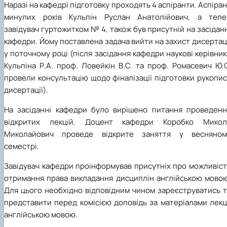
Наразі на кафедрі підготовку проходять 4 аспіранти. Аспіра
минулих років Кульпін Руслан Анатолійович, а тепе
завідувач гуртожитком № 4, також був присутній на засідан
кафедри. Йому поставлена задача вийти на захист дисертац
у поточному році (після засідання кафедри наукові керівни
Кульпіна Р.А. проф. Ловейкін В.С. та проф. Ромасевич Ю.
провели консультацію щодо фіналізації підготовки рукопи
дисертації).
На засіданні кафедри було вирішено питання проведенн
відкритих лекцій. Доцент кафедри Коробко Микол
Миколайович проведе відкрите заняття у весняном
семестрі.
Завідувач кафедри проінформував присутніх про можливіст
отримання права викладання дисциплін англійською мовою
Для цього необхідно відповідним чином зареєструватись т
представити перед комісією доповідь за матеріалами лекц
англійською мовою.