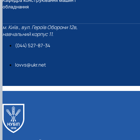
Кафедра конструювання машин і
обладнання
м. Київ., вул. Героїв Оборони 12в,
навчальний корпус 11.
(044) 527-87-34
lovvs@ukr.net