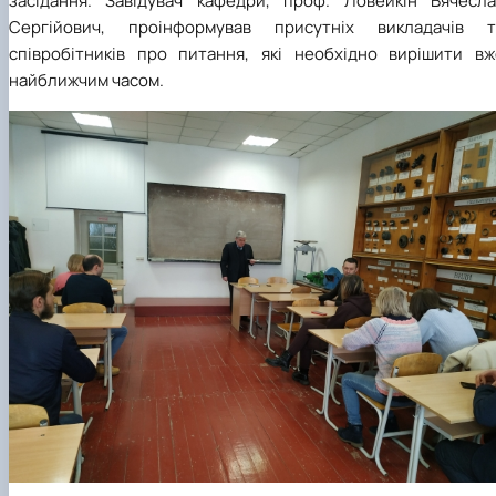
засідання. Завідувач кафедри, проф. Ловейкін Вячесла
Сергійович, проінформував присутніх викладачів т
співробітників про питання, які необхідно вирішити вж
найближчим часом.