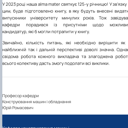
У 2023 році наша alma mater святкує 125-у річницю! У зв’язку
цим, буде підготовлено книгу, в яку будуть внесені видат
випускники університету минулих років. Тож завідува
кафедри порадився із присутніми щодо можливи
кандидатур, які б могли потрапити у книгу.
Звичайно, кількість питань, які необхідно вирішити як 
найближчій так і дальній перспективі доволі значна. Одна
свідома робота кожного викладача та злагоджена робот
всього колективу дасть змогу подолати всі виклики.
Професор кафедри
Конструювання машин і обладнання
Юрій Ромасевич