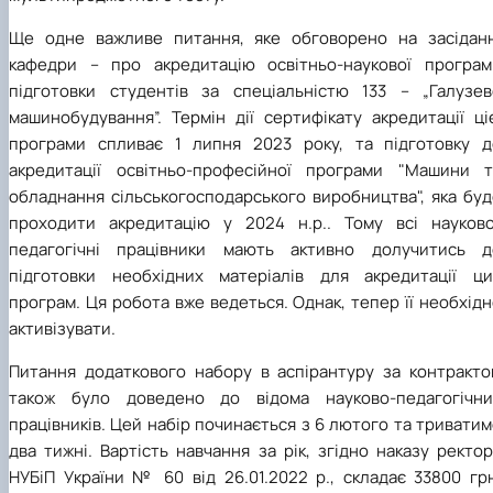
Ще одне важливе питання, яке обговорено на засіданн
кафедри – про акредитацію освітньо-наукової програм
підготовки студентів за спеціальністю 133 – „Галузев
машинобудування”. Термін дії сертифікату акредитації ці
програми спливає 1 липня 2023 року, та підготовку д
акредитації освітньо-професійної програми "Машини т
обладнання сільськогосподарського виробництва", яка буд
проходити акредитацію у 2024 н.р.. Тому всі науково
педагогічні працівники мають активно долучитись д
підготовки необхідних матеріалів для акредитації ци
програм. Ця робота вже ведеться. Однак, тепер її необхід
активізувати.
Питання додаткового набору в аспірантуру за контракто
також було доведено до відома науково-педагогічни
працівників. Цей набір починається з 6 лютого та тривати
два тижні. Вартість навчання за рік, згідно наказу ректо
НУБіП України № 60 від 26.01.2022 р., складає 33800 грн