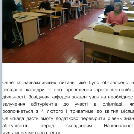
Одне із найважливіших питань, яке було обговорено н
засіданні кафедри – про проведення профорієнтаційно
діяльності. Завідувач кафедри закцентував на необхіднос
залучення абітурієнтів до участі в олімпіаді, як
розпочнеться з 4 лютого і триватиме до квітня місяця
Олімпіада дасть змогу додатково перевірити рівень знан
абітурієнтів перед складанням Національног
мультипредметного тесту.