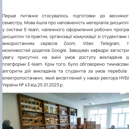
Перше питання стосувалось підготовки до весняног
семестру. Мова йшла про наповненість матеріалів дисципл
у системі E-learn, належного оформлення робочих програ
дисциплін та практик, організації комунікації зі студентами 
використанням сервісів Zoom, Viber, Telegram, т
можливостей додатків Google. Завідувач кафедри загостри
увагу присутніх на зміні умов доступу викладачів д
платформи E-learn. Крім того, було обговорено тимчасови
алгоритм дій викладачів та студентів за умов перебоїв 
електропостачанні, який висвітлений у наказі ректора НУБ
України № 43 від 25.01.2023 р.