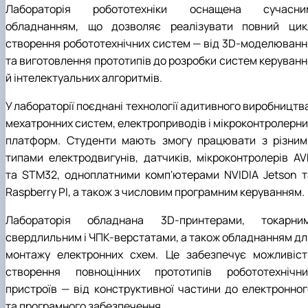
Лабораторія робототехніки оснащена сучасни
обладнанням, що дозволяє реалізувати повний цик
створення робототехнічних систем — від 3D-моделюванн
та виготовлення прототипів до розробки систем керуванн
й інтелектуальних алгоритмів.
У лабораторії поєднані технології адитивного виробництв
мехатронних систем, електроприводів і мікроконтролерни
платформ. Студенти мають змогу працювати з різним
типами електродвигунів, датчиків, мікроконтролерів AV
та STM32, одноплатними комп'ютерами NVIDIA Jetson т
Raspberry PI, а також з числовим програмним керуванням.
Лабораторія обладнана 3D-принтерами, токарним
свердлильним і ЧПК-верстатами, а також обладнанням дл
монтажу електронних схем. Це забезпечує можливіст
створення повноцінних прототипів робототехнічни
пристроїв — від конструктивної частини до електронног
та програмного забезпечення.