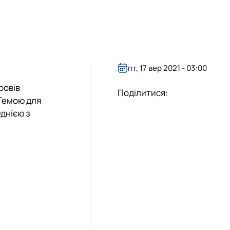
Я
П «ТОРГІВЛЯ, ПІДПРИЄМНИЦТВО ТА Л…
ої діяльності"
Я ГЛУШІ
пт, 17 вер 2021 - 03:00
ровів
Поділитися:
 Темою для
Однією з