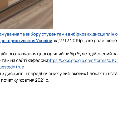
мування та вибору студентами вибіркових дисциплін ос
від 27.12.2019р., яке розміщене
родокористування України
нційного навчання цьогорічний вибір буде здійснений за
там на сайті кафедри:
https://docs.google.com/forms/d/1
uested=true
ої з дисциплін передбачених у вибіркових блоках та вс
 початку жовтня 2021 р.