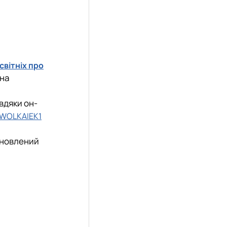
вітніх про
 на
вдяки он-
QiWOLKAIEK1
тановлений