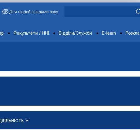
Для людей з вадами зору
ments
ар
Факультети / ННІ
Відділи/Служби
E-learn
Розкл
ІЯЛЬНІСТЬ
»
ПЕЦІАЛЬНОСТІ 075 «МАРКЕТИНГ» ІРП…
ерської кваліфікаційної р…
ості"
А ПІДПРИЄМНИЦТВО»