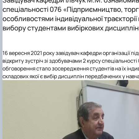
Відеоматеріали
Практична підготовка
PhD
Інше
спеціальності 076 «Підприємництво, торгі
Тематика магістерських робіт
особливостями індивідуальної траєкторії
Вимоги до оформлення магістерських робіт
вибору студентами вибіркових дисциплін
16 вересня 2021 року завідувач кафедри організації під
відкриту зустріч зі здобувачами 2 курсу спеціальності
обговорення стало зосередження студентів на їх індив
складових якої є вибір дисциплін передбачених у навч