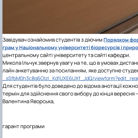
Завідувач ознайомив студентів з діючим
Порядком фор
грам у Національному університеті біоресурсів і при
центральному сайті університету та сайті кафедри.
Микола Ільчук звернув увагу на те, що в умовах диста
лайн анкетуванню за посиланням, яке доступне студен
_sSfbM0h3c8q6OIzI_Kd1UXE6UXf_JdQ/viewform?edit_req
Для студентів було доведено до відома анотації кожн
термін для здійснення свого вибору до кінця вересня –
Валентина Яворська,
гарант програми