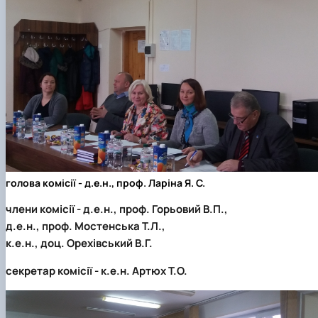
голова комісії - д.е.н., проф. Ларіна Я. С.
члени комісії - д.е.н., проф. Горьовий В.П.,
д.е.н., проф. Мостенська Т.Л.,
к.е.н., доц. Орехівський В.Г.
секретар комісії - к.е.н. Артюх Т.О.