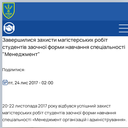
ПРО ФАКУЛЬТЕТ
Історія факультету
КАФЕДРИ
Завершилися захисти магістерських робіт
Адміністрація факультету
ОСВІТНЯ ДІЯЛЬНІСТЬ
студентів заочної форми навчання cпеціальності
Бакалаврат
ВСТУПНИКУ
Магістратура
Загальна інформація
"Менеджмент"
МІЖНАРОДНА ДІЯЛЬНІСТЬ
Розклад
Бакалавр
Міжнародні партнери
ВЧЕНА РАДА
Підготовка аспірантів
Магістр
Міжнародні програми з можливістю отримання
РАДА РОБОТОДАВЦІВ
Поділитися:
Науково-дослідна робота
Доктор філософії (PhD)
подвійних дипломів (Double Degree Pr…
Практичне навчання
Англомовна магістратура/ English speaking MSc
пт, 24 лис 2017 - 02:00
Виховна та спортивна робота
Program in Management
Сенат студентської організації факультету
Стипендія
20-22 листопада 2017 року відбувся успішний захист
магістерських робіт студентів заочної форми навчання
спеціальності «Менеджмент організацій і адміністрування».