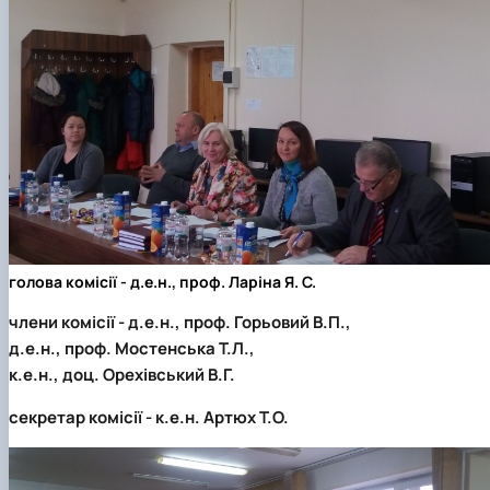
голова комісії - д.е.н., проф. Ларіна Я. С.
члени комісії - д.е.н., проф. Горьовий В.П.,
д.е.н., проф. Мостенська Т.Л.,
к.е.н., доц. Орехівський В.Г.
секретар комісії - к.е.н. Артюх Т.О.