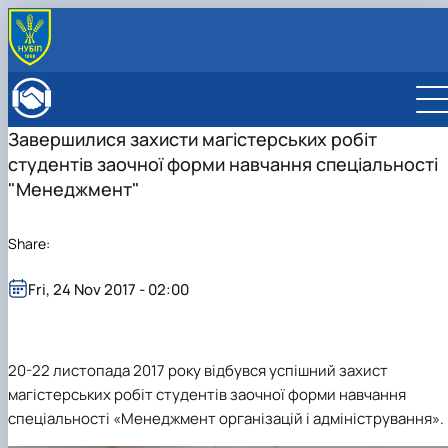
ABOUT FACULTY
Нistory of the faculty
DEPARTMENTS
Завершилися захисти магістерських робіт
Administration
EDUCATIONAL ACTIVITIES
студентів заочної форми навчання cпеціальності
Bachelor's degree
ENROLLMENT
Master's degree
General information
"Менеджмент"
INTERNATIONAL ACTIVITIES
Розклад
Bachelor's degree
International partners
ACADEMIC COUNCIL
Підготовка аспірантів
Master's degree
Double Degree Programs
EMPLOYERS' COUNCIL
Share:
Науково-дослідна робота
PhD
English speaking MSc Program in Management
Практичне навчання
Fri, 24 Nov 2017 - 02:00
Виховна та спортивна робота
Сенат студентської організації факультету
Стипендія
20-22 листопада 2017 року відбувся успішний захист
магістерських робіт студентів заочної форми навчання
спеціальності «Менеджмент організацій і адміністрування».