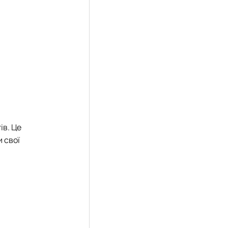
ів. Це
 свої