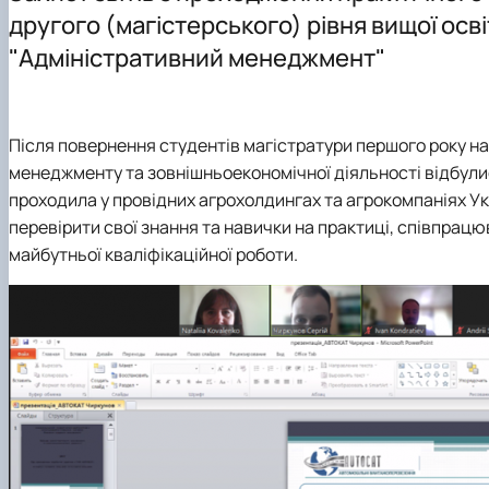
Співробітники кафедри
Аспірантура
Проєкт DAAD
другого (магістерського) рівня вищої осв
ННВЛ «Бізнес-аналітика»
Організація практичного навчання
DigiAgrar_UA
"Адміністративний менеджмент"
Клуб випускників
Графік консультацій
AgriWork_UA
Навчально-методичне забезпечення, робочі програми,
Обговорення проєктів освітніх програм
Після повернення студентів магістратури першого року на
менеджменту та зовнішньоекономічної діяльності відбулися
проходила у провідних агрохолдингах та агрокомпаніях Ук
перевірити свої знання та навички на практиці, співпрац
майбутньої кваліфікаційної роботи.