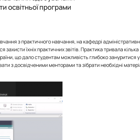
Логістика
Експрес-курс підготовки слухачів для здачі ЄФВВ з «Управлінн
Логістика
Підготовка до акредитації ОП "Ад
іти освітньої програми
Підготовка до акредитації ОП "М
 ЕНК, силабуси
вчання з практичного навчання, на кафедрі адміністративн
 захисти їхніх практичних звітів. Практика тривала кілька 
раїни, що дало студентам можливість глибоко зануритися у
ювати з досвідченими менторами та зібрати необхідні матер