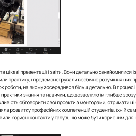
 та цікаві презентації і звіти. Вони детально ознайомилися 
и практику, і продемонстрували всебічне розуміння цих п
к роботи, на якому зосередився більш детально. В процесі
 практики знання та навички, що дозволило їм глибше зрозу
жливість обговорити свої проекти з менторами, отримати ці
ияла розвитку професійних компетенцій студентів, їхній са
вили корисні контакти у галузі, що може бути корисним для 
.