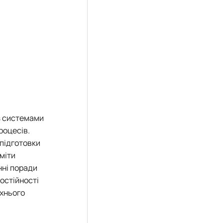
із системами
роцесів.
 підготовки
міти
нні поради
мостійності
їхнього