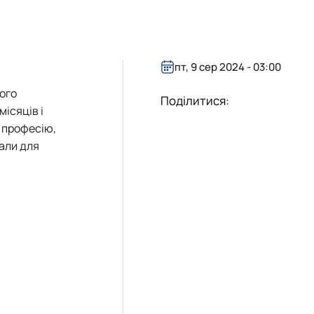
я та адмініструванн…
міністративний менеджмент"
енеджмент ЗЕД"
пт, 9 сер 2024 - 03:00
ого
Поділитися:
місяців і
 професію,
іали для