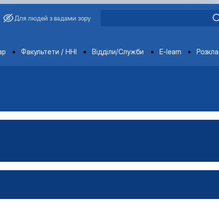
Для людей з вадами зору
ments
ар
Факультети / ННІ
Відділи/Служби
E-learn
Розкл