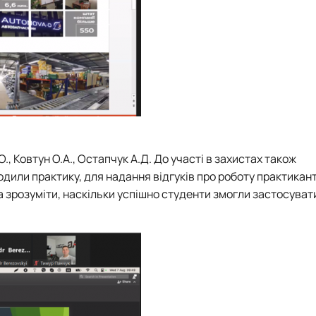
, Ковтун О.А., Остапчук А.Д. До участі в захистах також
или практику, для надання відгуків про роботу практикант
 зрозуміти, наскільки успішно студенти змогли застосувати