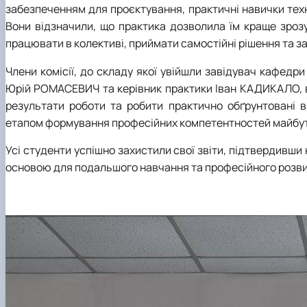
забезпеченням для проєктування, практичні навички тех
Вони відзначили, що практика дозволила їм краще зрозу
працювати в колективі, приймати самостійні рішення та з
Члени комісії, до складу якої увійшли завідувач кафе
Юрій РОМАСЕВИЧ та керівник практики Іван КАДИКАЛО, ви
результати роботи та робити практично обґрунтовані 
етапом формування професійних компетентностей майбутн
Усі студенти успішно захистили свої звіти, підтвердивши
основою для подальшого навчання та професійного розви