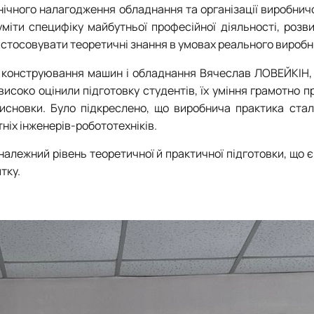
нічного налагодження обладнання та організації виробнич
міти специфіку майбутньої професійної діяльності, розв
астосовувати теоретичні знання в умовах реального виробн
дри конструювання машин і обладнання Вячеслав ЛОВЕЙКІН
соко оцінили підготовку студентів, їх уміння грамотно 
висновки. Було підкреслено, що виробнича практика ста
іх інженерів-робототехніків.
 належний рівень теоретичної й практичної підготовки, що 
тку.