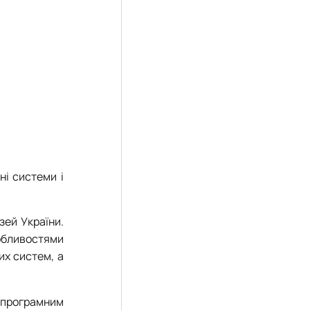
ні системи і
зей України.
собливостями
их систем, а
 програмним