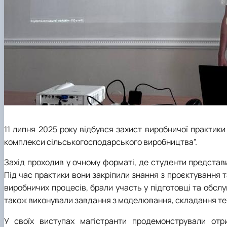
11 липня 2025 року відбувся захист виробничої практики
комплекси сільськогосподарського виробництва”.
Захід проходив у очному форматі, де студенти представи
Під час практики вони закріпили знання з проєктування
виробничих процесів, брали участь у підготовці та обслу
також виконували завдання з моделювання, складання техн
У своїх виступах магістранти продемонстрували отр