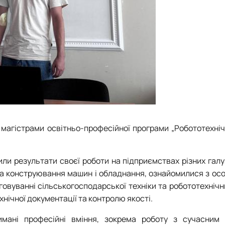
 магістрами освітньо-професійної програми „Робототехніч
ли результати своєї роботи на підприємствах різних галу
 та конструювання машин і обладнання, ознайомилися з о
говуванні сільськогосподарської техніки та робототехнічн
ічної документації та контролю якості.
имані професійні вміння, зокрема роботу з сучасним