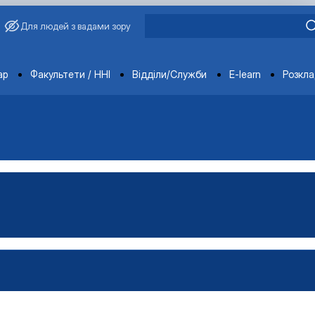
Для людей з вадами зору
ments
ар
Факультети / ННІ
Відділи/Служби
E-learn
Розкл