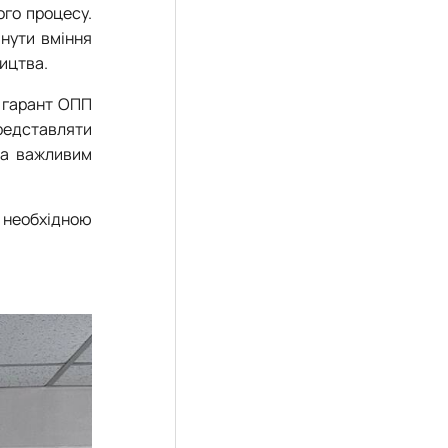
ого процесу.
инути вміння
ицтва.
, гарант ОПП
представляти
ла важливим
є необхідною