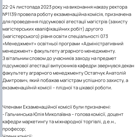
22-24 листопада 2023 року на виконання наказу ректора
№1139 провела роботу екзаменаційна комісія, призначена
для проведення підсумкової атестації магістрів (захисту
магістерських кваліфікаційних робіт) другого
(магістерського) рівня освіти спеціальності 073
«Менеджмент» освітньої програми «Адміністративний
менеджмент» факультету аграрного менеджменту.
З вітальним словом до учасників заходу на предмет
підсумкової атестації випускників кафедри звернувся декан
факультету аграрного менеджменту Остапчук Анатолій
Дмитрович, який побажав магістрам успішного захисту, а
екзаменаційній комісії – плідної та цікавої роботи.
Членами Екзаменаційної комісії були призначені:
- Гальчинська Юлія Миколаївна – голова комісії, доцент
кафедри маркетингу та міжнародної торгівлі, д.е.н.,
професор;
Члени комісії: