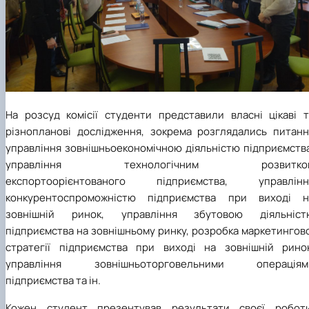
На розсуд комісії студенти представили власні цікаві т
різнопланові дослідження, зокрема розглядались питанн
управління зовнішньоекономічною діяльністю підприємства
управління технологічним розвитко
експортоорієнтованого підприємства, управлінн
конкурентоспроможністю підприємства при виході н
зовнішній ринок, управління збутовою діяльніст
підприємства на зовнішньому ринку, розробка маркетингов
стратегії підприємства при виході на зовнішній ринок
управління зовнішньоторговельними операціям
підприємства та ін.
Кожен студент презентував результати своєї роботи