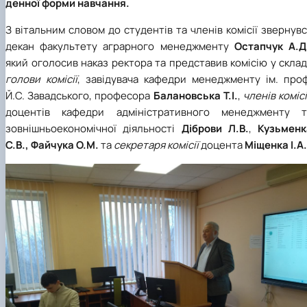
денної форми навчання.
З вітальним словом до студентів та членів комісії звернув
декан факультету аграрного менеджменту
Остапчук А.Д
який оголосив наказ ректора та представив комісію у склад
голови комісії
, завідувача кафедри менеджменту ім. проф
Й.С. Завадського, професора
Балановська Т.І.
,
членів комісі
доцентів кафедри адміністративного менеджменту т
зовнішньоекономічної діяльності
Діброви Л.В.
,
Кузьменк
С.В., Файчука О.М.
та
секретаря комісії
доцента
Міщенка І.А.