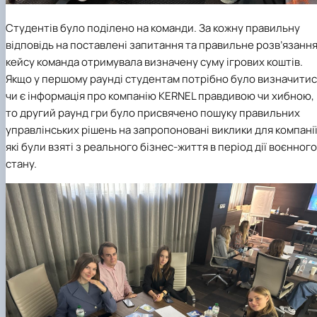
Студентів було поділено на команди. За кожну правильну
відповідь на поставлені запитання та правильне розв’язанн
кейсу команда отримувала визначену суму ігрових коштів.
Якщо у першому раунді студентам потрібно було визначити
чи є інформація про компанію KERNEL правдивою чи хибною,
то другий раунд гри було присвячено пошуку правильних
управлінських рішень на запропоновані виклики для компанії
які були взяті з реального бізнес-життя в період дії воєнного
стану.