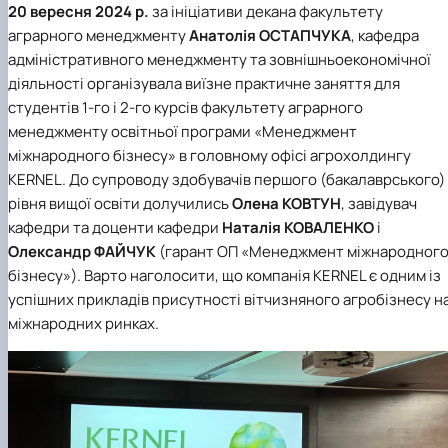
20 вересня 2024 р.
за ініціативи декана факультету
аграрного менеджменту
Анатолія ОСТАПЧУКА
, кафедра
адміністративного менеджменту та зовнішньоекономічної
діяльності організувала виїзне практичне заняття для
студентів 1-го і 2-го курсів факультету аграрного
менеджменту освітньої програми «Менеджмент
міжнародного бізнесу» в головному офісі агрохолдингу
KERNEL. До супроводу здобувачів першого (бакалаврського)
рівня вищої освіти долучились
Олена КОВТУН
, завідувач
кафедри та доценти кафедри
Наталія КОВАЛЕНКО
і
Олександр ФАЙЧУК
(гарант ОП «Менеджмент міжнародног
бізнесу»). Варто наголосити, що компанія KERNEL є одним із
успішних прикладів присутності вітчизняного агробізнесу н
міжнародних ринках.