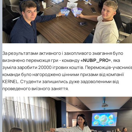
За результатами активного і захопливого змагання було
визначено переможця гри - команду
«NUBiP_PRO»
, яка
зуміла заробити 20000 ігрових коштів. Переможців-учасникі
команди було нагороджено цінними призами від компанії
KERNEL. Студенти залишились дуже задоволеними від
проведеного виїзного заняття.