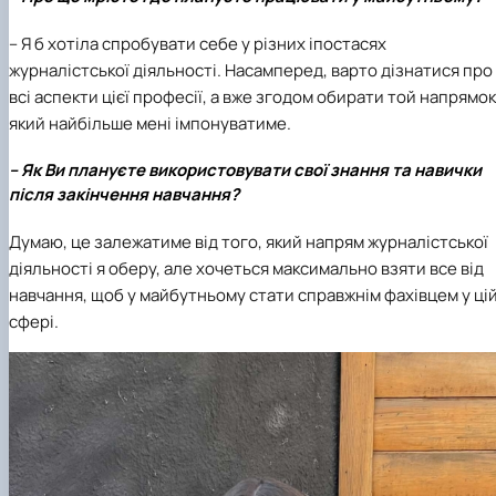
–
Я б хотіла спробувати себе у різних іпостасях
журналістської діяльності. Насамперед, варто дізнатися про
всі аспекти цієї професії, а вже згодом обирати той напрямок
який найбільше мені імпонуватиме.
– Як Ви плануєте використовувати свої знання та навички
після закінчення навчання?
Думаю, це залежатиме від того, який напрям журналістської
діяльності я оберу, але хочеться максимально взяти все від
навчання, щоб у майбутньому стати справжнім фахівцем у ці
сфері.