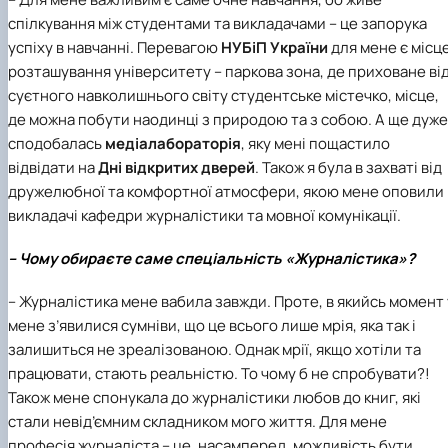
спілкування між студентами та викладачами – це запорука
успіху в навчанні. Перевагою
НУБіП України
для мене є місц
розташування університету – паркова зона, де приховане ві
суєтного навколишнього світу студентське містечко, місце,
де можна побути наодинці з природою та з собою. А ще дуже
сподобалась
медіалабораторія
, яку мені пощастило
відвідати на
Дні відкритих дверей
. Також я була в захваті від
дружелюбної та комфортної атмосфери, якою мене оповили
викладачі
кафедри журналістики та мовної комунікації.
– Чому обираєте саме спеціальність «Журналістика»?
– Журналістика мене вабила завжди. Проте, в якийсь момент 
мене з’явилися сумніви, що це всього лише мрія, яка так і
залишиться не зреалізованою. Однак мрії, якщо хотіли та
працювати, стають реальністю. То чому б не спробувати?!
Також мене спонукала до журналістики любов до книг, які
стали невід’ємним складником мого життя.
Для мене
професія журналіста – це, насамперед, можливість бути