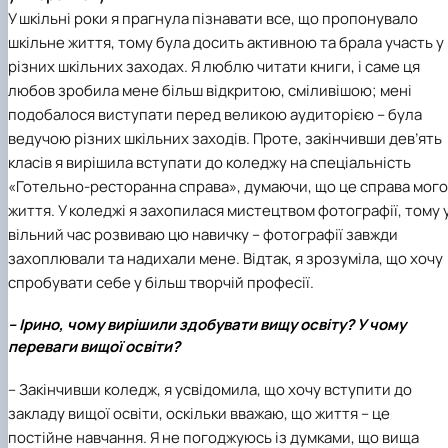
У шкільні роки я прагнула пізнавати все, що пропонувало
шкільне життя, тому була досить активною та брала участь у
різних шкільних заходах. Я люблю читати книги, і саме ця
любов зробила мене більш відкритою, сміливішою; мені
подобалося виступати перед великою аудиторією – була
ведучою різних шкільних заходів.
Проте, закінчивши дев’ять
класів я вирішила вступати до коледжу
на спеціальність
«Готельно-ресторанна справа»
, думаючи, що це справа мого
життя. У коледжі я захопилася мистецтвом фотографії, тому 
вільний час розвиваю цю навичку – фотографії завжди
захоплювали та надихали мене. Відтак, я зрозуміла, що хочу
спробувати себе у більш творчій професії.
– Ірино, чому вирішили здобувати вищу освіту? У чому
переваги вищої освіти?
–
Закінчивши коледж, я усвідомила, що хочу вступити до
закладу вищої освіти, оскільки вважаю, що життя – це
постійне навчання. Я не погоджуюсь із думками, що вища