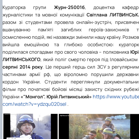
Кураторка групи
Журн-25001б
, доцентка кафедр
журналістики та мовної комунікації
Світлана ЛИТВИНСЬК
разом зі студентами провела онлайн-зустріч, присвячен
вшануванню пам’яті загиблих героїв-захисників т
осмисленню подій, які назавжди змінили нашу країну. Розмо
вийшла емоційною та глибоко особистою: кураторк
поділилася спогадами про свого чоловіка – полковника
Юрі
ЛИТВИНСЬКОГО
, який поліг смертю героя під Іловайськом
серпні 2014 року
. Це перший герць сил ЗСУ з регулярним
частинами армії рф, що віроломно порушили державни
кордон України. Студенти переглянули документальни
фільм про початкові бойові місяці захисту східних рубеж
https://www.youtub
України
«"Монгол". Юрій Литвинський»
com/watch?v=ydzqu020seI
.