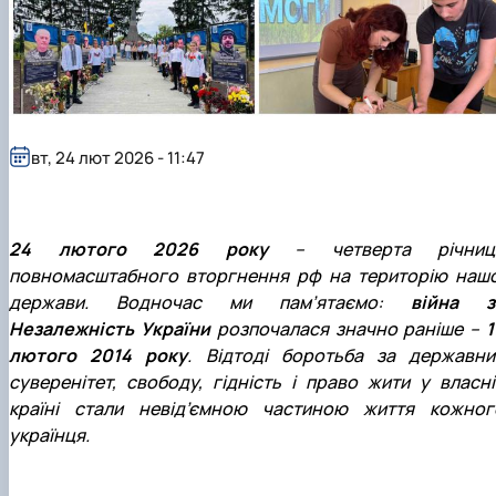
вт, 24 лют 2026 - 11:47
24 лютого
2026 року
– четверта річниц
повномасштабного вторгнення рф на територію нашо
держави. Водночас ми пам’ятаємо:
війна з
Незалежність України
розпочалася значно раніше –
1
лютого 2014 року
. Відтоді боротьба за державни
суверенітет, свободу, гідність і право жити у власні
країні стали невід’ємною частиною життя кожног
українця.