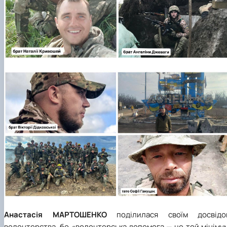
Анастасія МАРТОШЕНКО
поділилася своїм досвідо
волонтерства, бо «волонтерська допомога — це той мініму