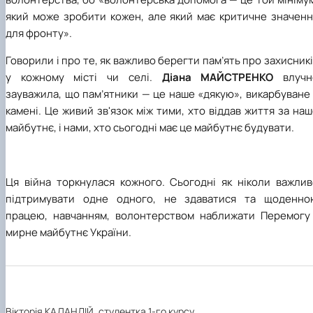
який може зробити кожен, але який має критичне значенн
для фронту».
Говорили і про те, як важливо берегти пам’ять про захисник
у кожному місті чи селі.
Діана МАЙСТРЕНКО
влучн
зауважила, що пам’ятники — це наше «дякую», викарбуване
камені. Це живий зв'язок між тими, хто віддав життя за на
майбутнє, і нами, хто сьогодні має це майбутнє будувати.
Ця війна торкнулася кожного. Сьогодні як ніколи важлив
підтримувати одне одного, не здаватися та щоденно
працею, навчанням, волонтерством наближати Перемогу 
мирне майбутнє України.
Вікторія КАЛАНДІЙ, студентка 1-го курсу