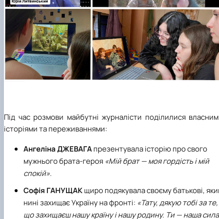
Під час розмови майбутні журналісти поділилися власним
історіями та переживаннями:
Ангеліна ДЖЕВАГА
презентувала історію про свого
мужнього брата-героя
«Мій брат — моя гордість і мій
спокій»
.
Софія ГАНУЩАК
щиро подякувала своєму батькові, яки
нині захищає Україну на фронті:
«Тату, дякую тобі за те,
що захищаєш нашу країну і нашу родину. Ти — наша сила