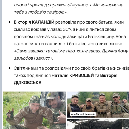
опора і приклад справжньої мужності. Ми чекаємо на
тебе з любов’ю та вірою»
.
Вікторія КАЛАНДІЙ
розповіла про свого батька, який
сміливо воював у лавах ЗСУ, а нині ділиться своїм
досвідом і навчає молодь захищати Батьківщину. Вона
наголосила на важливості батьківського виховання:
«Саме завдяки татові я є тією, ким є зараз. Вдячна йому
за любов і захист»
.
Світлинами та розповідями про своїх братів-захисникі
також поділилися
Наталія КРИВОШЕЙ
та
Вікторія
ДІДКОВСЬКА
.