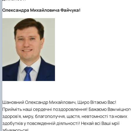
Олександра Михайловича Файчука
!
Шановн
ий
Олександр Михайлович,
Щиро Вітаємо
Вас
!
Прийміть наші
сердечні
поздоровлення
!
Бажаємо Вам міцног
здоров'я, миру, благополуччя, щастя, невтомності та нових
здобутків у повсякденній діяльності
!
Нехай всі Ваші мрії
збуваються!