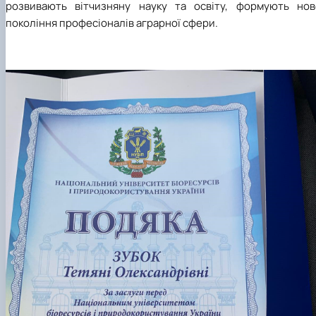
розвивають вітчизняну науку та освіту, формують нов
покоління професіоналів аграрної сфери.