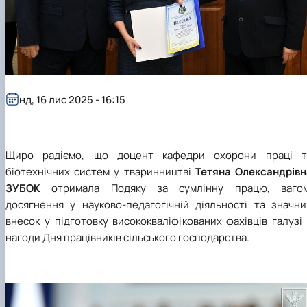
Науковий гурток «Охорона праці в харчових
технологіях»
нд, 16 лис 2025 - 16:15
Щиро радіємо, що доцент кафедри охорони праці т
біотехнічних систем у тваринництві
Тетяна Олександрівн
ЗУБОК
отримала Подяку за сумлінну працю, вагом
досягнення у науково-педагогічній діяльності та значни
внесок у підготовку висококваліфікованих фахівців галузі
нагоди Дня працівників сільського господарства.