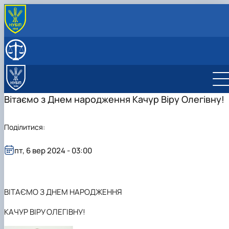
ПРО КАФЕДРУ
Історія кафедри
СКЛАД КАФЕДРИ
Співробітники кафедри
ОСВІТНІЙ ПРОЦЕС
Освітні програми
НАУКОВА ДІЯЛЬНІСТЬ
Організація освітнього процесу
Освітня програма ОС Бакалавр
Напрями наукових досліджень
ПІДГОТОВКА НАУКОВИХ КАДРІВ
Вітаємо з Днем народження Качур Віру Олегівну!
Навчально-методичне забезпечення
Освітня програма ОС Магістр
Розклади і графіки
Науковий доробок
Наукові проекти
Сторінка аспіранта
Вибіркова складова
Вибір студентами навчальних дисциплін
Робочі програми та електронні навчальні
Наукові гуртки
Ініціативні теми
Наукові заходи
ГРОМОВИЙ Ярослав Сергійович аспірант
курси на 2025-2026 навчальний рік
Неформальна освіта
Неформальна освіта
Поділитися:
Публікаційна активність НПП кафедри
Студентський науковий гурток "Історико-
кафедри теорії та історії держави і права
Проміжна атестація
Академічна доброчесність
Анотації вибіркових дисциплін
правничі студії"
Публікаційна активність здобувачів вищої
загальноуніверситетського рівня ОС
Зрізи залишкових знань
Гостьові лекції, вебінари, майстер-класи та
освіти
Дискусійний клуб «De Jure!»
пт, 6 вер 2024 - 03:00
тренінги
"Бакалавр"
Анкетування та опитування
Студентські наукові конкурси
Клуб юних теоретиків
«Студентські оповідки» роздуми-есе
Робочі програми та електронні курси на 20
студентів про навчання
2027 навчальний рік
ВІТАЄМО З ДНЕМ НАРОДЖЕННЯ
КАЧУР ВІРУ ОЛЕГІВНУ!