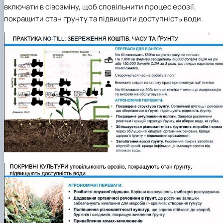
включати в сівозміну,
щоб сповільнити процес ерозії
,
покращ
ити
стан ґрунту та підвищ
ити
доступність води.