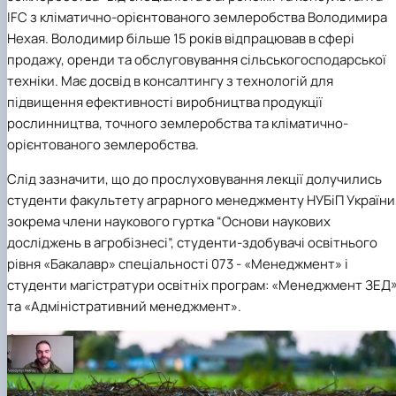
IFC з кліматично-орієнтованого землеробства
Володимира
Нехая
. Володимир більше 15 років відпрацював в сфері
продажу, оренди та обслуговування сільськогосподарської
техніки. Має досвід в консалтингу з технологій для
підвищення ефективності виробництва продукції
рослинництва, точного землеробства та кліматично-
орієнтованого землеробства.
Слід зазначити, що до прослуховування лекції долучились
студенти факультету аграрного менеджменту НУБіП України
зокрема члени наукового гуртка “Основи наукових
досліджень в агробізнесі”, студенти-здобувачі освітнього
рівня «Бакалавр» спеціальності 073 - «Менеджмент» і
студенти магістратури освітніх програм: «Менеджмент ЗЕД
та «Адміністративний менеджмент».