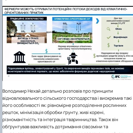
Володимир Нехай
детально
розповів про принципи
відновлювального сільського господарства і виокремив такі
його особливості як
: рівномірне розподілення рослинних
решт
ок
, мінімізація обробки ґрунту, живі корені,
різноманітність та інтеграція тваринництва. Також
він
обґрунтував важливість дотримання
сівозміни та