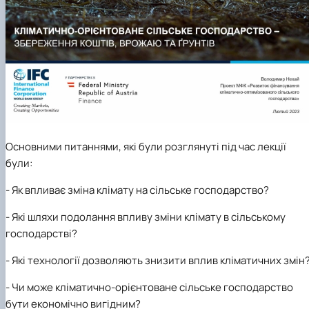
Основними
питання
ми
, які були
розглянуті під час лекції
були
:
-
Як впливає зміна клімату на сільське господарство
?
-
Які ш
ляхи подолання впливу зміни клімату в сільському
господарстві
?
-
Які технології дозволяють знизити вплив кліматичних змін
-
Чи може кліматично-орієнтоване сільське господарство
бути економічно вигідним?