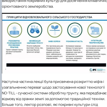
використання
покривних культур
для досягнення кліматичн
орієнтованого землеробства.
Наступна частина лекції була присвячена розкриттю
міф
ів
і
узагальненню
переваг
щодо
застосування нової технології
NO-TILL -
сучасної
систем
и
обробітку ґрунту, яка передбачає
відмову від оранки землі за допомогою традиційної техніки.
Більше того
,
лектор
розповіі,
які покривні культури слід