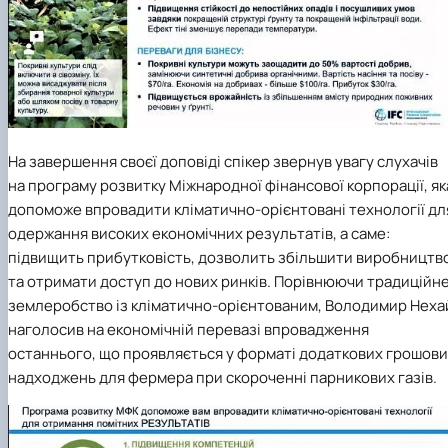
На завершення своєї доповіді спікер
звернув увагу
слухачів
на програму розвитку
Міжнародної фінансової корпорації
, як
допоможе впровадити кліматично-орієнтовані технології дл
о
держання високих економічних
результатів, а саме:
підвищить прибутковість, дозволить збільшити виробництв
та отримати доступ до нових ринків.
Порівнюючи традиційн
землеробство із кліматично-орієнтованим, Володимир Неха
наголосив на
економічній перевазі
впровадження
останнього
, що проявляється
у
форматі
додаткових
грошови
надходжень для фермер
а
при скороченні парникових газів.