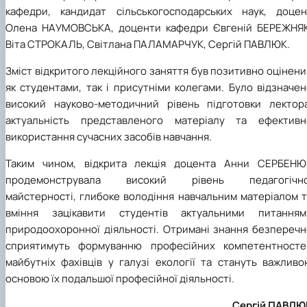
кафедри, кандидат сільськогосподарських наук, доцен
Олена НАУМОВСЬКА, доценти кафедри Євгеній БЕРЕЖНЯК
Віта СТРОКАЛЬ, Світлана ПАЛАМАРЧУК, Сергій ПАВЛЮК.
Зміст відкритого лекційного заняття був позитивно оцінен
як студентами, так і присутніми колегами. Було відзначе
високий науково-методичний рівень підготовки лектора
актуальність представленого матеріалу та ефективн
використання сучасних засобів навчання.
Таким чином, відкрита лекція доцента Анни СЕРБЕНЮ
продемонструвала високий рівень педагогічно
майстерності, глибоке володіння навчальним матеріалом т
вміння зацікавити студентів актуальними питанням
природоохоронної діяльності. Отримані знання безперечн
сприятимуть формуванню професійних компетентносте
майбутніх фахівців у галузі екології та стануть важливо
основою їх подальшої професійної діяльності.
Сергій ПАВЛЮ