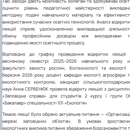
Такі заходи дають можливість колегам та здобувачам осві
оцінити рівень педагогічної майстерності викладача
методику подачі навчального матеріалу та ефективніст
використання сучасних освітніх технологій. Аналіз відкрит
лекцій сприяє удосконаленню викладацької діяльності
обміну професійним досвідом між викладачами т
підвищенню якості освітнього процесу.
Відповідно до графіку проведення відкритих лекцій 
весняному семестрі 2025–2026 навчального року н
факультеті захисту рослин, біотехнології та екології 
березня 2026 року доцент кафедри екології агросфери т
екологічного контролю, кандидат сільськогосподарськи
наук Анна СЕРБЕНЮК провела відкриту лекцію з дисциплін
«Заповідна справа» для студентів 2 курсу І групи О
«Бакалавр» спеціальності 101 «Екологія».
Темою лекції було обрано актуальне питання — «Організац
мережі заповідних об'єктів». В умовах зростаючи
екологічних викликів питання збереження біорізноманіття 