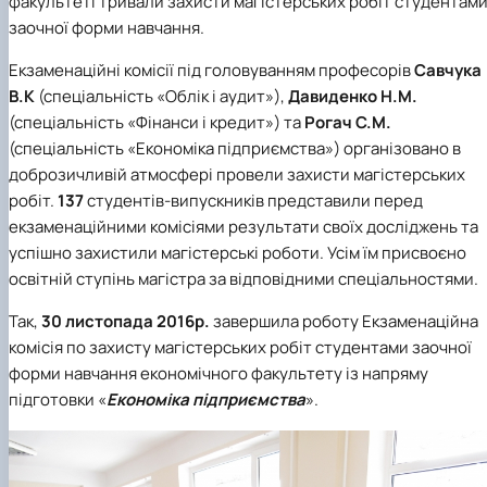
факультеті тривали захисти магістерських робіт студентам
заочної форми навчання.
Екзаменаційні комісії під головуванням професорів
Савчука
В.К
(спеціальність «Облік і аудит»),
Давиденко Н.М.
(спеціальність «Фінанси і кредит») та
Рогач С.М.
(спеціальність «Економіка підприємства») організовано в
доброзичливій атмосфері провели захисти магістерських
робіт.
137
студентів-випускників представили перед
екзаменаційними комісіями результати своїх досліджень та
успішно захистили магістерські роботи. Усім їм присвоєно
освітній ступінь магістра за відповідними спеціальностями.
Так,
30 листопада 2016р.
завершила роботу Екзаменаційна
комісія по захисту магістерських робіт студентами заочної
форми навчання економічного факультету із напряму
підготовки «
Економіка підприємства
».