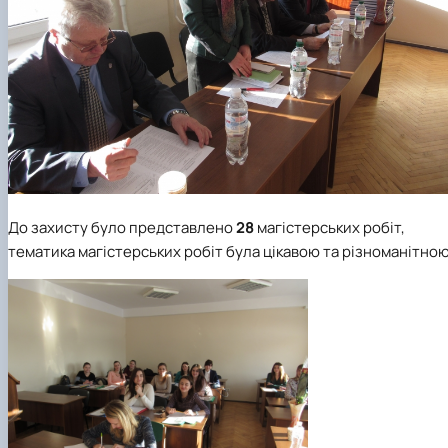
До захисту було представлено
28
магістерських робіт,
тематика магістерських робіт була цікавою та різноманітною