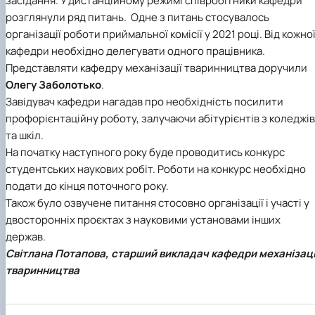
засідання. У дистанційному режимі співробітники кафедри
Науковий гурток «Охорона праці в харчових
розглянули ряд питань.
Одне з питань стосувалось
технологіях»
організації роботи приймальної комісії у 2021 році. Від кожно
кафедри необхідно делегувати одного працівника.
Представляти кафедру механізації тваринництва доручили
Олегу Заболотько
.
Завідувач кафедри нагадав про необхідність посилити
профорієнтаційну роботу, залучаючи абітурієнтів з коледжів
та шкіл.
На початку наступного року буде проводитись конкурс
студентських наукових робіт. Роботи на конкурс необхідно
подати до кінця поточного року.
Також було озвучене питання стосовно організації і участі у
двосторонніх проєктах з науковими установами інших
держав.
Світлана Потапова, старший викладач кафедри механізаці
тваринництва