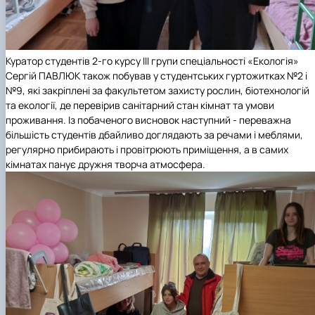
Куратор студентів 2-го курсу ІІІ групи спеціальності «Екологія»
Сергій ПАВЛЮК також побував у студентських гуртожитках №2 і
№9, які закріплені за факультетом захисту рослин, біотехнологій
та екології, де перевірив санітарний стан кімнат та умови
проживання. Із побаченого висновок наступний - переважна
більшість студентів дбайливо доглядають за речами і меблями,
регулярно прибирають і провітрюють приміщення, а в самих
кімнатах панує дружня творча атмосфера.