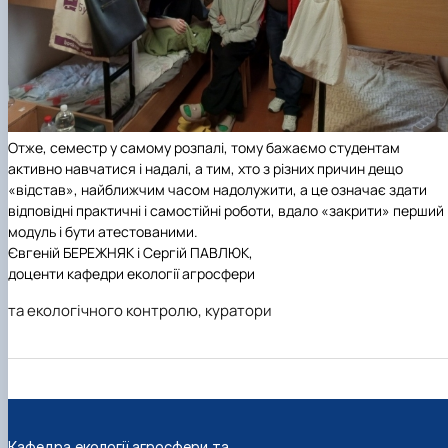
Отже, семестр у самому розпалі, тому бажаємо студентам
активно навчатися і надалі, а тим, хто з різних причин дещо
«відстав», найближчим часом надолужити, а це означає здати
відповідні практичні і самостійні роботи, вдало «закрити» перший
модуль і бути атестованими.
Євгеній БЕРЕЖНЯК і Сергій ПАВЛЮК,
доценти кафедри екології агросфери
та екологічного контролю, куратори
Кафедра екології агросфери та