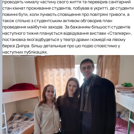
проводять чималу частину свого життя та перевірив санітарний
стан кімнат проживання студентів, побував в укритті, де студенти
повинні бути, коли лунають сповіщення про повітряні тривоги, а
також спільно з студентським активом обговорив план
проведення майбутніх заходів. За бажанням більшості студентів
наступного тижня планується відвідування вистави «Сталкери»,
постановка якої відбудеться у театрі драми і комедії на лівому
березі Дніпра. Більш детальніше про цю подію сповістимо у
наступних публікаціях.