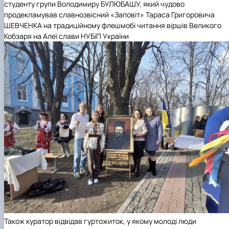
студенту групи Володимиру БУЛЮБАШУ, який чудово
продекламував славнозвісний «Заповіт» Тараса Григоровича
ШЕВЧЕНКА на традиційному флешмобі читання віршів Великого
Кобзаря на Алеї слави НУБіП України
Також куратор відвідав гуртожиток, у якому молоді люди