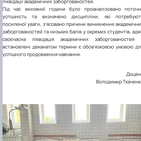
ліквідації академічних заборгованостей.
Під час виховної години було проаналізовано поточн
успішність та визначено дисципліни, які потребуют
посиленої уваги, з’ясовано причини виникнення академічн
заборгованостей та низьких балів у окремих студентів, ад
своєчасна ліквідація академічних заборгованостей 
встановлені деканатом терміни є обов'язковою умовою дл
успішного продовження навчання.
Доцен
Володимир Ткаченк