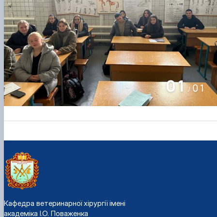
01
01
/
Кафедра ветеринарної хірургії імені
академіка І.О. Поваженка