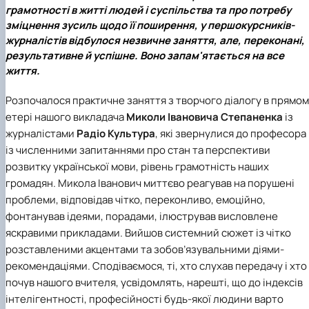
грамотності в житті людей і суспільства та про потребу
зміцнення зусиль щодо її поширення, у першокурсників-
журналістів відбулося незвичне заняття, але, переконані,
результативне й успішне. Воно запам'ятається на все
життя.
Розпочалося практичне заняття з творчого діалогу в прямо
етері нашого викладача
Миколи Івановича Степаненка
із
журналістами
Радіо Культура
, які звернулися до професора
із численними запитаннями про стан та перспективи
розвитку української мови, рівень грамотність наших
громадян. Микола Іванович миттєво реагував на порушені
проблеми, відповідав чітко, переконливо, емоційно,
фонтанував ідеями, порадами, ілюстрував висловлене
яскравими прикладами. Вийшов системний сюжет із чітко
розставленими акцентами та зобов’язувальними діями-
рекомендаціями. Сподіваємося, ті, хто слухав передачу і хто
почув нашого вчителя, усвідомлять, нарешті, що до індексів
інтелігентності, професійності будь-якої людини варто