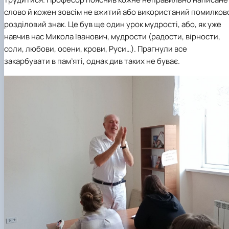
слово й кожен зовсім не вжитий або використаний помилков
розділовий знак. Це був ще один урок мудрості, або, як уже
навчив нас Микола Іванович, мудрости (радости, вірности,
соли, любови, осени, крови, Руси…). Прагнули все
закарбувати в пам’яті, однак див таких не буває.