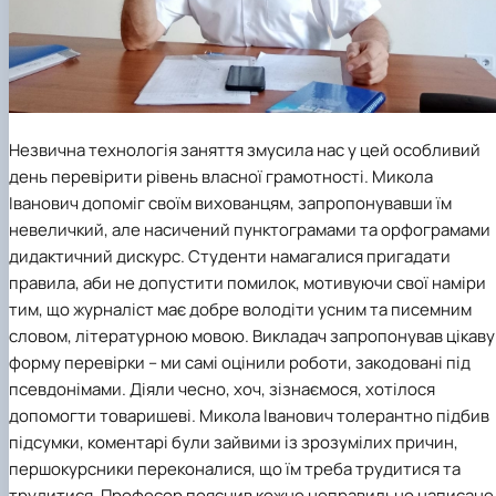
Незвична технологія заняття змусила нас у цей особливий
день перевірити рівень власної грамотності. Микола
Іванович допоміг своїм вихованцям, запропонувавши їм
невеличкий, але насичений пунктограмами та орфограмами
дидактичний дискурс. Студенти намагалися пригадати
правила, аби не допустити помилок, мотивуючи свої наміри
тим, що журналіст має добре володіти усним та писемним
словом, літературною мовою. Викладач запропонував цікаву
форму перевірки – ми самі оцінили роботи, закодовані під
псевдонімами. Діяли чесно, хоч, зізнаємося, хотілося
допомогти товаришеві. Микола Іванович толерантно підбив
підсумки, коментарі були зайвими із зрозумілих причин,
першокурсники переконалися, що їм треба трудитися та
трудитися. Професор пояснив кожне неправильно написане