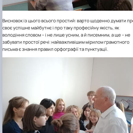
Висновок із цього всього простий: варто щоденно думати пр
своє успішне майбутнє і про таку професійну якість, як
володіння словом – і не лише усним, а й писемним, а ще – не
забувати простої речі: найважливішим мірилом грамотного
письма є знання правил орфографії та пунктуації.