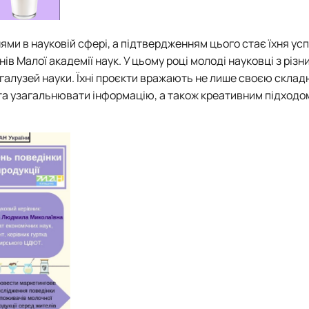
ми в науковій сфері, а підтвердженням цього стає їхня ус
ів Малої академії наук. У цьому році молоді науковці з різн
галузей науки. Їхні проєкти вражають не лише своєю склад
 та узагальнювати інформацію, а також креативним підходо