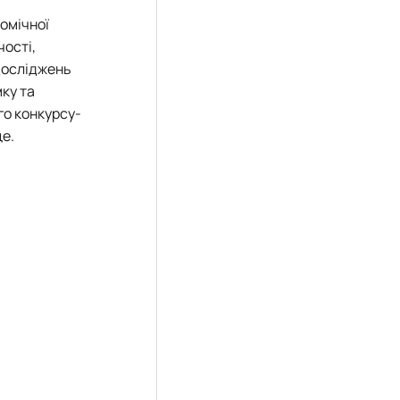
омічної
чості,
досліджень
ку та
го конкурсу-
це.