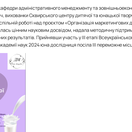
 кафедри адміністративного менеджменту та зовнішньоекон
ич
, вихованки Сквирського центру дитячої та юнацької твор
спільній роботі над проєктом «
Організація маркетингових 
илась цінним науковим досвідом, надала методичну підтрим
их результатів. Прийнявши участь у ІІІ етапі Всеукраїнсько
кадемії наук 2024 юна дослідниця посіла ІІІ переможне міс