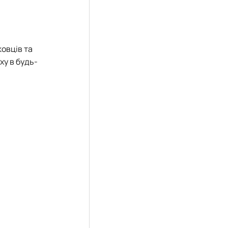
овців та
ху в будь-