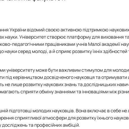
Логістика
Експрес-курс підготовки слухачів для здачі ЄФВВ з «Управлінн
Логістика
Підготовка до акредитації ОП "Ад
Підготовка до акредитації ОП "М
 ЕНК, силабуси
ання України відомий своєю активною підтримкою наукових 
ерах науки. Університет створює платформу для виховання т
ково-педагогічними працівниками учнів Малої академії нау
о науки серед молоді, а й сприяє розвитку їхніх здібностей 
ами університету може бути важливим стимулом для молоди
ти під керівництвом досвідченого науковця та отримувати 
ють не лише розвитку наукових знань та дослідницьких навичо
омагають сприяти обміну знаннями та інноваціями між різ
ній підготовці молодих науковців. Вона включає в себе не
орення сприятливої атмосфери для розвитку їхнього науков
у досліджень та професійних амбіцій.