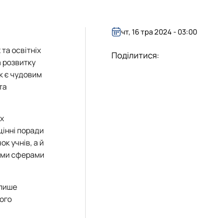
я та адмініструванн…
міністративний менеджмент"
енеджмент ЗЕД"
чт, 16 тра 2024 - 03:00
та освітніх
Поділитися:
а розвитку
к є чудовим
та
х
цінні поради
к учнів, а й
ними сферами
 лише
ого