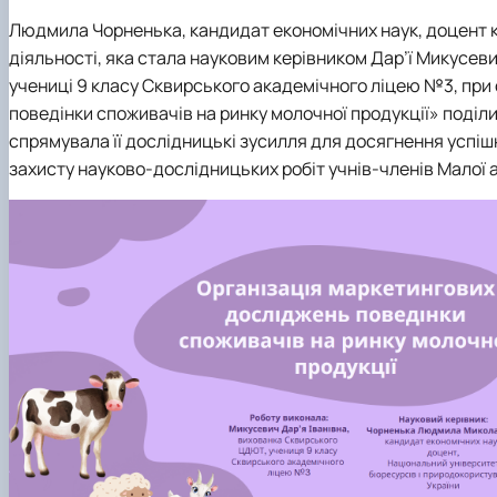
Людмила Чорненька,
кандидат економічних наук, доцент
діяльності, яка стала науковим керівником
Дар’ї Микусев
учениці 9 класу Сквирського академічного ліцею №3, при 
поведінки споживачів на ринку молочної продукції
» поділ
спрямувала її дослідницькі зусилля для досягнення успішн
захисту науково-дослідницьких робіт учнів-членів Малої а