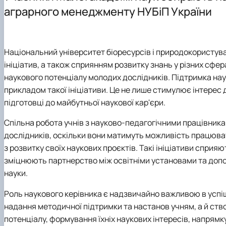
Співробітники кафедри
Аспірантура
Проєкт DAAD
аграрного менеджменту НУБіП України
ННВЛ «Бізнес-аналітика»
Організація практичного навчання
DigiAgrar_UA
Клуб випускників
Графік консультацій
AgriWork_UA
Навчально-методичне забезпечення, робочі програми,
Національний університет біоресурсів і природокористув
Обговорення проєктів освітніх програм
ініціатив, а також сприянням розвитку знань у різних сф
наукового потенціалу молодих дослідників. Підтримка нау
прикладом такої ініціативи. Це не лише стимулює інтерес д
підготовці до майбутньої наукової кар'єри
.
Спільна робота учнів з науково-педагогічними працівник
дослідників, оскільки вони матимуть можливість працюва
з розвитку своїх наукових проєктів. Такі ініціативи сприя
зміцнюють партнерство між освітніми установами та доп
науки.
Роль наукового керівника є надзвичайно важливою в успіш
надання методичної підтримки та настанов учням, а й ств
потенціалу, формування їхніх наукових інтересів, напрямк