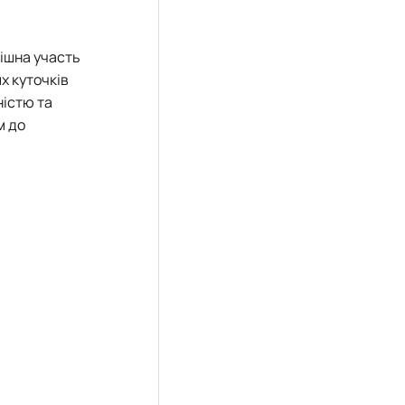
пішна участь
их куточків
ністю та
м до