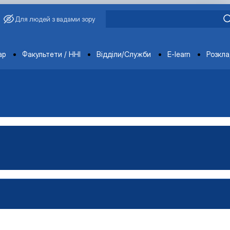
Для людей з вадами зору
ments
ар
Факультети / ННІ
Відділи/Служби
E-learn
Розкл