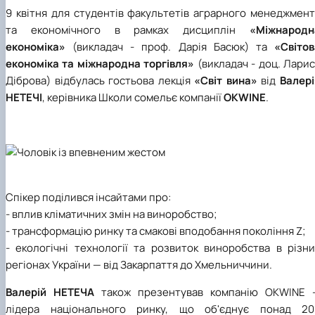
9 квітня для студентів факультетів аграрного менеджмент
та економічного в рамках дисциплін
«Міжнародн
економіка»
(викладач - проф. Дарія Басюк) та
«Світов
економіка та міжнародна торгівля»
(викладач - доц. Лари
Діброва) відбулась гостьова лекція
«Світ вина»
від
Валері
НЕТЕЧІ
, керівника Школи сомельє компанії
OKWINE
.
Спікер поділився інсайтами про:
- вплив кліматичних змін на виноробство;
- трансформацію ринку та смакові вподобання покоління Z;
- екологічні технології та розвиток виноробства в різни
регіонах України — від Закарпаття до Хмельниччини.
Валерій НЕТЕЧА
також презентував компанію OKWINE 
лідера національного ринку, що об'єднує понад 20