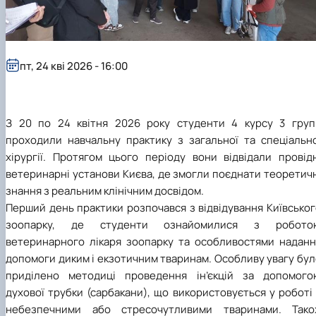
пт, 24 кві 2026 - 16:00
З 20 по 24 квітня 2026 року студенти 4 курсу 3 груп
проходили навчальну практику з загальної та спеціально
хірургії. Протягом цього періоду вони відвідали провідн
ветеринарні установи Києва, де змогли поєднати теоретич
знання з реальним клінічним досвідом.
Перший день практики розпочався з відвідування Київсько
зоопарку, де студенти ознайомилися з робото
ветеринарного лікаря зоопарку та особливостями наданн
допомоги диким і екзотичним тваринам. Особливу увагу бу
приділено методиці проведення ін’єкцій за допомого
духової трубки (сарбакани), що використовується у роботі
небезпечними або стресочутливими тваринами. Тако