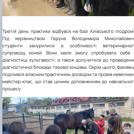
Третій день практики відбувся на базі Київського іподром
Під керівництвом Геруна Володимира Миколайович
студенти занурилися в особливості ветеринарног
супроводу коней. Вони мали змогу спробувати себе 
діагностиці кульгавості, а також долучитися до проведен
діагностичної блокади тазової кінцівки. Окрім цього, фахіве
поділився власним практичним досвідом та провів невелик
майстер-клас, що став цінним доповненням до навчальног
процесу.