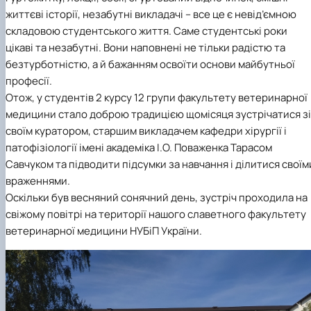
життєві історії, незабутні викладачі – все це є невід’ємною
складовою студентського життя. Саме студентські роки
цікаві та незабутні. Вони наповнені не тільки радістю та
безтурботністю, а й бажанням освоїти основи майбутньої
професії.
Отож, у студентів 2 курсу 12 групи факультету ветеринарної
медицини стало доброю традицією щомісяця зустрічатися зі
своїм куратором, старшим викладачем кафедри хірургії і
патофізіології імені академіка І.О. Поваженка Тарасом
Савчуком та підводити підсумки за навчання і ділитися своїм
враженнями.
Оскільки був весняний сонячний день, зустріч проходила на
свіжому повітрі на території нашого славетного факультету
ветеринарної медицини НУБіП України.