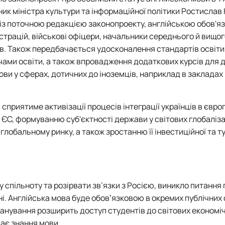
ик міністра культури та інформаційної політики Ростислав
о із поточною редакцією законопроекту, англійською обов'
страцій, військові офіцери, начальники середнього й вищо
шів. Також передбачається удосконалення стандартів освіти
чами освіти, а також впровадження додаткових курсів для 
ови у сферах, дотичних до іноземців, наприклад в закладах
сприятиме активізації процесів інтеграції українців в євр
в ЄС, формуванню суб'єктності держави у світових глобаліз
глобальному ринку, а також зростанню її інвестиційної та т
у спільноту та розірвати зв’язки з Росією, виникло питання
і. Англійська мова буде обовʼязковою в окремих публічних
 опанування розширить доступ студентів до світових економі
ває знання мови.