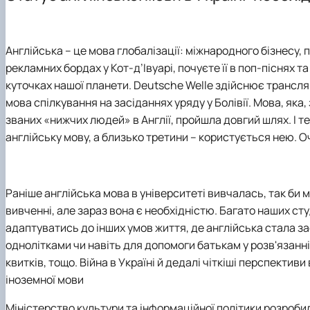
Міжнародна діяльність
Профорієнтаційна робота
Культурно-виховна робота
Англійська – це мова глобалізації: міжнародного бізнесу, п
рекламних бордах у Кот-д’Івуарі, почуєте її в поп-піснях 
куточках нашої планети. Deutsche Welle здійснює трансля
мова спілкування на засіданнях уряду у Болівії. Мова, яка
званих «нижчих людей» в Англії, пройшла довгий шлях. І т
англійську мову, а близько третини – користується нею. О
Раніше англійська мова в університеті вивчалась, так би м
вивченні, але зараз вона є необхідністю. Багато наших студ
адаптуватись до інших умов життя, де англійська стала з
однолітками чи навіть для допомоги батькам у розв'язанні
квитків, тощо. Війна в Україні й дедалі чіткіші перспекти
іноземної мови
Міністерство культури та інформаційної політики розробил