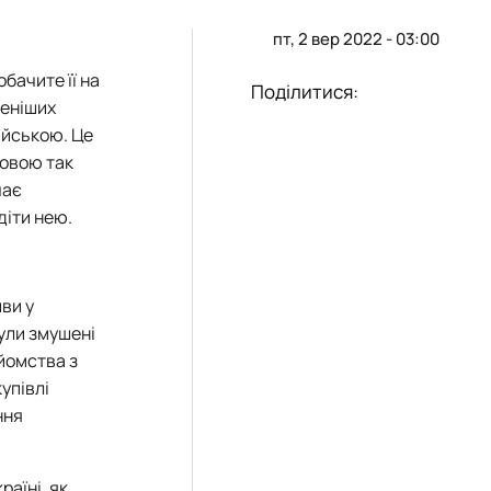
пт, 2 вер 2022 - 03:00
обачите її на
Поділитися:
леніших
ійською. Це
мовою так
чає
діти нею.
иви у
були змушені
айомства з
упівлі
ння
аїні, як