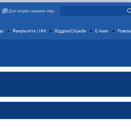
Для людей з вадами зору
ments
ар
Факультети / ННІ
Відділи/Служби
E-learn
Розкл