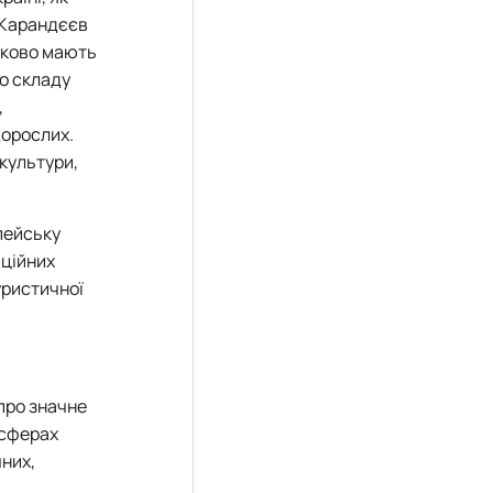
 Карандєєв
язково мають
го складу
,
дорослих.
 культури,
опейську
аційних
уристичної
 про значне
 сферах
чних,