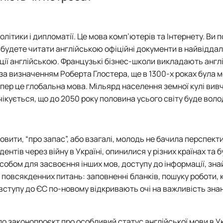
олітики і дипломатії. Це мова комп’ютерів та Інтернету. Ви п
та будете читати англійською офіційні документи в найвідда
ції англійською. Французькі бізнес-школи викладають англ
, за визначенням Роберта Глостера, ще в 1300-х роках була 
епер це глобальна мова. Мільярд населення земної кулі вив
чікується, що до 2050 року половина усього світу буде воло
овити, “про запас”, або взагалі, молодь не бачила перспект
ентів через війну в Україні, опинилися у різних країнах та 
асобом для засвоєння інших мов, доступу до інформації, зн
 повсякденних питань: заповненні бланків, пошуку роботи, к
ви вступу до ЄС по-новому відкривають очі на важливість зна
о законопроєкт про особливий статус англійської мови в Укр