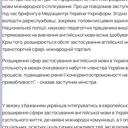
мови міжнародного спілкування. Про це повідомив заступн
під час брифінгу в Медіацентрі Україна-Укрінформ. Згідн
володіти держслужбовці, зокрема, голови місцевих адміні
Національної поліції, науково-педагогічні працівники ви
спрямованих на вивчення англійської мови всіма здобува
Крім того, розширюється обсяг застосування аглійської м
транспортній сфері, міжнародній торгівлі.
Розширення сфер застосування англійської мови в Україні 
спільноту в межах очікуваного набуття членства України 
процесів, підвищенню рівня її конкурентоспроможності на 
привабливості", - сказав заступник міністра.
У звязку з бажанням українців інтегруватись в європейськ
розширення сфери застосування англійської мови в Україн
суспільного життя, де наявні міжнародні комунікації, а її
соціальних, освітніх і культурних можливостей, які відкри