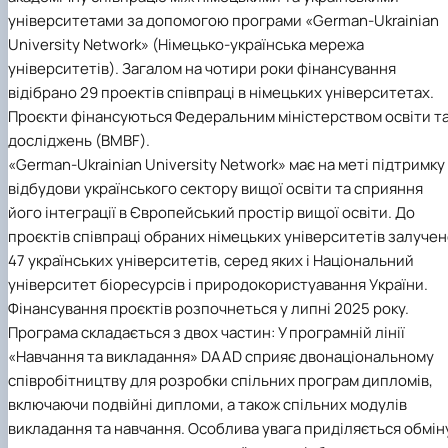
університетами за допомогою програми «German-Ukrainian
University Network» (Німецько-українська мережа
університетів). Загалом на чотири роки фінансування
відібрано 29 проектів співпраці в німецьких університетах.
Проєкти фінансуються Федеральним міністерством освіти т
досліджень (BMBF).
«German-Ukrainian University Network» має на меті підтримку
відбудови українського сектору вищої освіти та сприяння
його інтеграції в Європейський простір вищої освіти. До
проєктів співпраці обраних німецьких університетів залуче
47 українських університетів, серед яких і Національний
університет біоресурсів і природокористуавання України.
Фінансування проєктів розпочнеться у липні 2025 року.
Програма складається з двох частин: У програмній лінії
«Навчання та викладання» DAAD сприяє двонаціональному
співробітництву для розробки спільних програм дипломів,
включаючи подвійні дипломи, а також спільних модулів
викладання та навчання. Особлива увага приділяється обмін