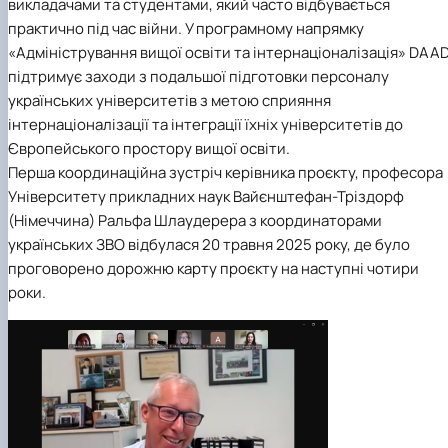
викладачами та студентами, який часто відбувається
практично під час війни. У програмному напрямку
«Адміністрування вищої освіти та інтернаціоналізація» DAA
підтримує заходи з подальшої підготовки персоналу
українських університетів з метою сприяння
інтернаціоналізації та інтеграції їхніх університетів до
Європейського простору вищої освіти.
Перша координаційна зустріч керівника проєкту, професора
Університету прикладних наук Вайєнштефан-Тріздорф
(Німеччина) Ральфа Шлаудерера з координаторами
українських ЗВО відбулася 20 травня 2025 року, де було
проговорено дорожню карту проєкту на наступні чотири
роки.