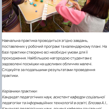
Навчальна практика проводиться згідно завдань,
поставлених у робочий програмі та календарному плані. На
базі практики створено всі необхідні умови для її
проходження. Найбільшою нагородою студентам є
задоволені посмішки на щасливих обличчях малечі.
Слідкуйте за подальшими результатами проведення
практики.
Керівники практики:
Кандидат педагогічних наук, асистент кафедри соціальної
педагогіки та інформаційних технологій в освіті, Блозва А.І.,
Кандидат педагогічних наук, доцент кафедри соціальної