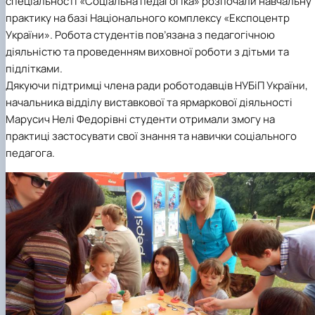
спеціальності «Соціальна педагогіка» розпочали навчальну
практику на базі Національного комплексу «Експоцентр
України». Робота студентів пов’язана з педагогічною
діяльністю та проведенням виховної роботи з дітьми та
підлітками.
Дякуючи підтримці члена ради роботодавців НУБіП України,
начальника відділу виставкової та ярмаркової діяльності
Марусич Нелі Федорівні студенти отримали змогу на
практиці застосувати свої знання та навички соціального
педагога.