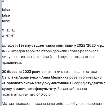
0
false
false
false
X-NONE
X-NONE
Естафету
І етапу студентської олімпіади у 2022/2023 н.р.
,
який кафедра теорії та історії держави і права розпочала
минулого тижня, підхопили
й
інші науково-педагогічні
працівники.
20 березня 2023 року
асистентки кафедри, адвокатеси
Світлана Авраменко
й
Анна Мельник
провели олімпіаду з
«Правового письма та документування»
серед
студентів 3
курсу юридичного факультету.
Загалом бажання
позмагатися виявило 16 осіб.
Метою проведення зазначеної олімпіади було привернення