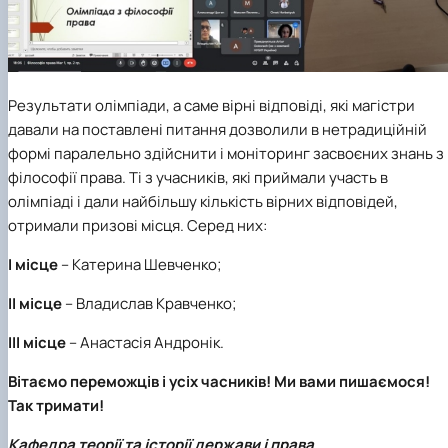
Результати олімпіади, а саме вірні відповіді, які магістри
давали на поставлені питання дозволили в нетрадиційній
формі паралельно здійснити і моніторинг засвоєних знань з
філософії права. Ті з учасників, які приймали участь в
олімпіаді і дали найбільшу кількість вірних відповідей,
отримали призові місця. Серед них:
І місце
– Катерина Шевченко;
ІІ місце
– Владислав Кравченко;
ІІІ місце
– Анастасія Андронік.
Вітаємо переможців і усіх часників! Ми вами пишаємося!
Так тримати!
Кафедра теорії та історії держави і права