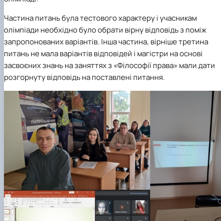
Частина питань була тестового характеру і учасникам
олімпіади необхідно було обрати вірну відповідь з поміж
запропонованих варіантів. Інша частина, вірніше третина
питань не мала варіантів відповідей і магістри
на основі
засвоєних знань на заняттях з «Філософії права» мали дати
розгорнуту відповідь на поставлені питання.