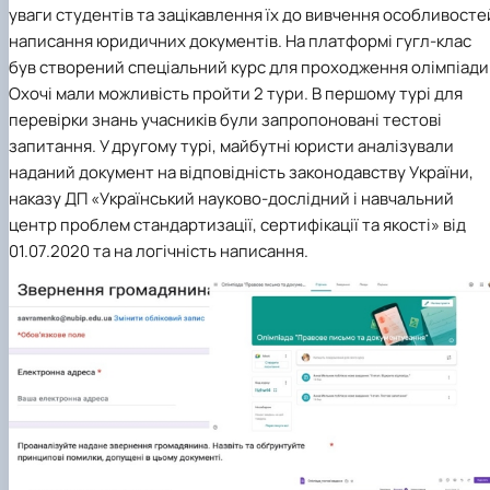
уваги студентів та зацікавлення їх до вивчення особливосте
написання юридичних документів.
На платформі гугл-клас
був створений спеціальний курс для проходження олімпіади
Охочі мали можливість пройти 2 тури. В першому турі для
перевірки знань учасників були запропоновані тестові
запитання. У другому турі, майбутні юристи аналізували
наданий документ на відповідність законодавству України,
наказу ДП «Український науково-дослідний і навчальний
центр проблем стандартизації, сертифікації та якості» від
01.07.2020 та на логічність написання.