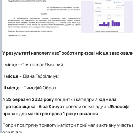
У результаті наполегливої роботи призові місця завоювали
І місце
– Святослав Ямковий;
ІІ місце
– Діана Габрільчук;
ІІІ місце
– Тимофій Образ.
А
22 березня 2023 року
доцентки кафедри
Людмила
Протосавіцька
і
Віра Качур
провели олімпіаду з
«Філософії
права»
для
магістрів права 1 року навчання
Попри повітряну тривогу магістри приймали активну участь 
олімпіаді.