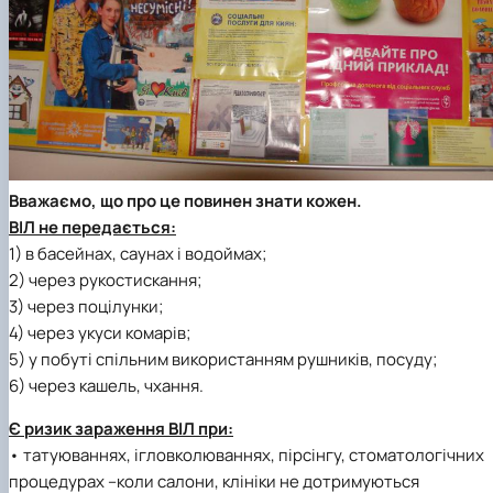
Вважаємо, що про це повинен знати кожен.
ВІЛ не передається:
1) в басейнах, саунах і водоймах;
2) через рукостискання;
3) через поцілунки;
4) через укуси комарів;
5) у побуті спільним використанням рушників, посуду;
6) через кашель, чхання.
Є ризик зараження ВІЛ при:
• татуюваннях, ігловколюваннях, пірсінгу, стоматологічних
процедурах –коли салони, клініки не дотримуються