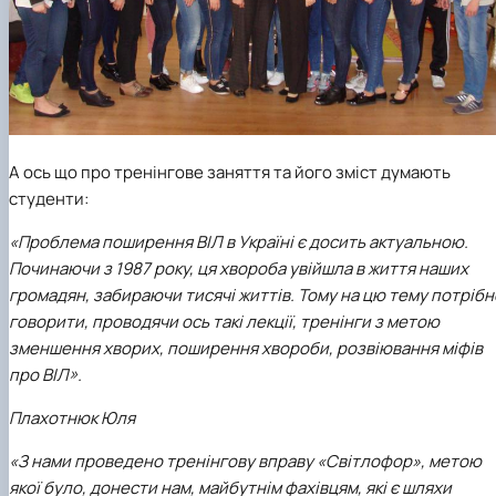
А ось що про тренінгове заняття та його зміст думають
студенти:
«Проблема поширення ВІЛ в Україні є досить актуальною.
Починаючи з 1987 року, ця хвороба увійшла в життя наших
громадян, забираючи тисячі життів. Тому на цю тему потрібн
говорити, проводячи ось такі лекції, тренінги з метою
зменшення хворих, поширення хвороби, розвіювання міфів
про ВІЛ».
Плахотнюк Юля
«З нами проведено тренінгову вправу «Світлофор», метою
якої було, донести нам, майбутнім фахівцям, які є шляхи