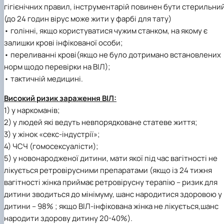
гігієнічних правил, інструментарій повинен бути стерильни
(до 24 годин вірус може жити у фарбі для тату)
• голінні, якщо користуватися чужим станком, на якому є
залишки крові інфікованої особи;
• переливанні крові(якщо не було дотримано встановлених
норм щодо перевірки на ВІЛ);
• тактичній медицині.
Високий ризик зараження ВІЛ:
1) у наркоманів;
2) у людей які ведуть невпорядковане статеве життя;
3) у жінок «секс-індустрії»;
4) ЧСЧ (гомосексуалісти);
5) у новонародженої дитини, мати якої під час вагітності не
лікується ретровірусними препаратами (якщо із 24 тижня
вагітності жінка приймає ретровірусну терапію – ризик для
дитини зводиться до мінімуму, шанс народитися здоровою у
дитини – 98% ; якщо ВІЛ-інфікована жінка не лікується,шанс
народити здорову дитину 20-40%).