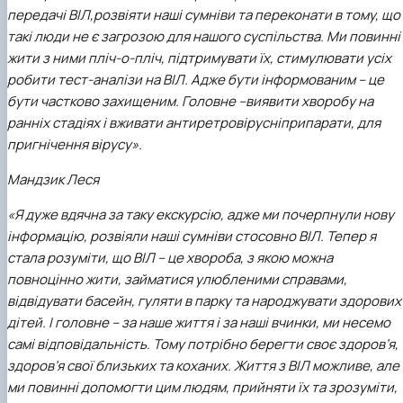
передачі ВІЛ,розвіяти наші сумніви та переконати в тому, що
такі люди не є загрозою для нашого суспільства. Ми повинні
жити з ними пліч-о-пліч, підтримувати їх, стимулювати усіх
робити тест-аналізи на ВІЛ. Адже бути інформованим – це
бути частково захищеним. Головне –виявити хворобу на
ранніх стадіях і вживати антиретровірусніприпарати, для
пригнічення вірусу».
Мандзик Леся
«Я дуже вдячна за таку екскурсію, адже ми почерпнули нову
інформацію, розвіяли наші сумніви стосовно ВІЛ. Тепер я
стала розуміти, що ВІЛ – це хвороба, з якою можна
повноцінно жити, займатися улюбленими справами,
відвідувати басейн, гуляти в парку та народжувати здорових
дітей. І головне – за наше життя і за наші вчинки, ми несемо
самі відповідальність. Тому потрібно берегти своє здоров’я,
здоров’я свої близьких та коханих. Життя з ВІЛ можливе, але
ми повинні допомогти цим людям, прийняти їх та зрозуміти,