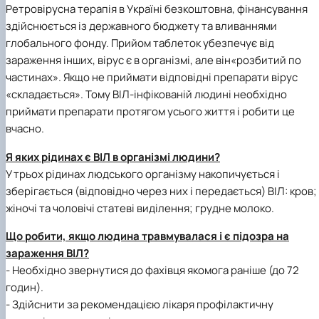
Ретровірусна терапія в Україні безкоштовна, фінансування
здійснюється із державного бюджету та вливаннями
глобального фонду. Прийом таблеток убезпечує від
зараження інших, вірус є в організмі, але він«розбитий по
частинах». Якщо не приймати відповідні препарати вірус
«складається». Тому ВІЛ-інфікованій людині необхідно
приймати препарати протягом усього життя і робити це
вчасно.
Я яких рідинах є ВІЛ в організмі людини?
У трьох рідинах людського організму накопичується і
зберігається (відповідно через них і передається) ВІЛ: кров;
жіночі та чоловічі статеві виділення; грудне молоко.
Що робити, якщо людина травмувалася і є підозра на
зараження ВІЛ?
- Необхідно звернутися до фахівця якомога раніше (до 72
годин).
- Здійснити за рекомендацією лікаря профілактичну