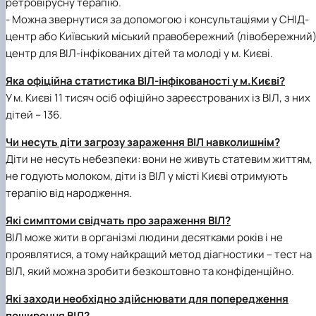
ретровірусну терапію.
- Можна звернутися за допомогою і консультаціями у СНІД-
центр або Київський міський правобережний (лівобережний
центр для ВІЛ-інфікованих дітей та молоді у м. Києві.
Яка офіційна статистика ВІЛ-інфікованості у м.Києві?
У м. Києві 11 тисяч осіб офіційно зареєстрованих із ВІЛ, з них
дітей – 136.
Чи несуть діти загрозу зараження ВІЛ навколишнім?
Діти не несуть небезпеки: вони не живуть статевим життям,
не годують молоком, діти із ВІЛ у місті Києві отримують
терапію від народження.
Які симптоми свідчать про зараження ВІЛ?
ВІЛ може жити в організмі людини десятками років і не
проявлятися, а тому найкращий метод діагностики – тест на
ВІЛ, який можна зробити безкоштовно та конфіденційно.
Які заходи необхідно здійснювати для попередження
поширення ВІЛ?