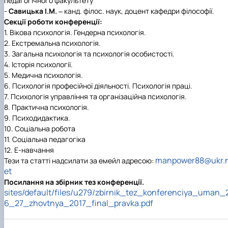
педагогічного факультету
-
Савицька І.М.
‒ канд. філос. наук, доцент кафедри філософії.
Секції роботи конференції:
1. Вікова психологія. Гендерна психологія.
2. Екстремальна психологія.
3. Загальна психологія та психологія особистості.
4. Історія психології.
5. Медична психологія.
6. Психологія професійної діяльності. Психологія праці.
7. Психологія управління та організаційна психологія.
8. Практична психологія.
9. Психодидактика.
10. Соціальна робота
11. Соціальна педагогіка
12. Е-навчання
manpower88@ukr.
Тези та статті надсилати за емейл адресою:
et
Посилання на збірник тез конференції.
sites/default/files/u279/zbirnik_tez_konferenciya_uman_
6_27_zhovtnya_2017_final_pravka.pdf