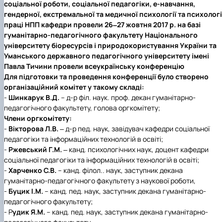
соціальної роботи, соціальної педагогіки, е-навчання,
гендерної, екстремальної та медичної психології та психологі
праці НПП кафедри провели 26‒27 жовтня 2017 р. на базі
г
уманітарно-педагогічного факультету Національного
університету біоресурсів і природокористування України
та
Уманського державного педагогічного університету імені
Павла Тичини провели всеукраїнську конференцію
Для підготовки та проведення конференції було створено
організаційний комітет у такому складі:
-
Шинкарук В.Д.
– д-р філ. наук. проф. декан гуманітарно-
педагогічного факультету, голова оргкомітету;
Члени оргкомітету:
-
Вікторова Л.В.
‒ д-р пед. наук, завідувач кафедри соціальної
педагогіки та інформаційних технологій в освіті;
-
Ржевський Г.М.
‒ канд. психологічних наук, доцент кафедри
соціальної педагогіки та інформаційних технологій в освіті;
-
Харченко С.В.
– канд. філол.. наук, заступник декана
гуманітарно-педагогічного факультету з наукової роботи,
-
Буцик І.М.
– канд. пед. наук, заступник декана гуманітарно-
педагогічного факультету;
- Р
удик Я.М.
– канд. пед. наук, заступник декана гуманітарно-