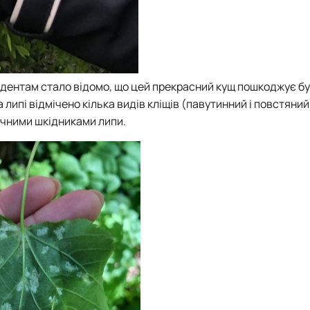
студентам стало відомо, що цей прекрасний кущ пошкоджує б
 липі відмічено кілька видів кліщів (павутинний і повстяни
ечними шкідниками липи.