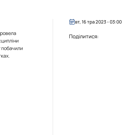
вт, 16 тра 2023 - 03:00
ровела
Поділитися:
сципліни
у побачили
тках.