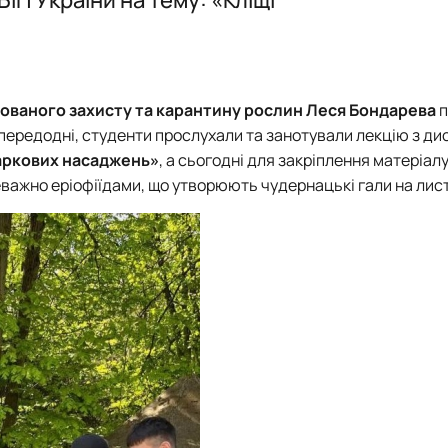
Стипендіати Президента України
Науковий гурток «Фіто – наше життя»
рованого захисту та карантину рослин
Леся Бондарева
п
передодні, студенти прослухали та занотували лекцію з ди
аркових насаджень»
, а сьогодні для закріплення матеріал
реважно еріофіїдами, що утворюють чудернацькі гали на лис