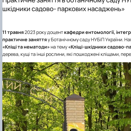
Матеріально-технічна база
Доктор філософії (PhD)
Надання послуг
шкідники садово- паркових насаджень»
Ветерани кафедри
Навчально-методичне забезпечення
Наукові гуртки
Відеопрезентаційні матеріали
Практична підготовка
Співпраця
11 травня
2023 року доцент
кафедри ентомології, інтег
практичне заняття
у Ботанічному саду НУБіП України. На
«Кліщі та нематоди»
на тему
«Кліщі-шкідники садово-п
дерева, кущі та інші рослини, які пошкоджені кліщами, пе