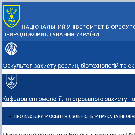
НАЦІОНАЛЬНИЙ УНІВЕРСИТЕТ БІОРЕСУРС
ПРИРОДОКОРИСТУВАННЯ УКРАЇНИ
Факультет захисту рослин, біотехнологій та ек
Кафедра ентомології, інтегрованого захисту т
ПРО КАФЕДРУ
ОСВІТНЯ ДІЯЛЬНІСТЬ
НАУКА ТА ІННОВА
Історія кафедри
ОС "Бакалавр"
Науково-дослідна робота
Профорієнтаційна робота
Співробітники кафедри
ОС «Магістр»
Наукові досягнення
Виховна робота
Практичне заняття в ботанічному саду НУБ