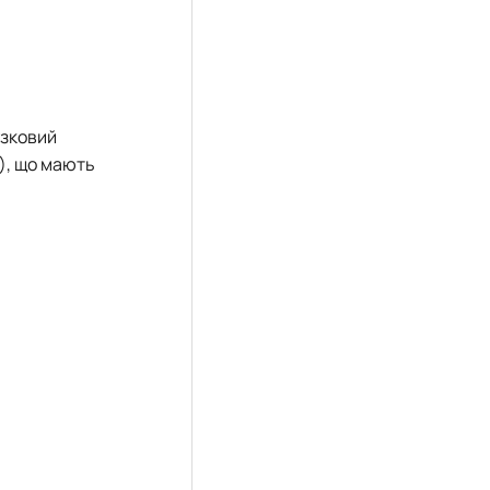
узковий
й), що мають