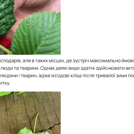
господарів, але в таких місцях, де зустріч максимально ймові
я люди та тварини. Однак деякі види здатні здійснювати акт
юдини і тварин, адже іксодові кліщі після тривалої зими по
итку.