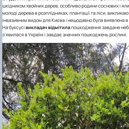
шкідником хвойних дерев, особливо родини соснових і ял
молоді дерева в розплідниках, плантації та ліси, виклика
інвазивним видом для Києва і нещодавно була виявлена в 
На буксусі
викладач відмітила
пошкодження завдане неб
з’явилася в Україні і завдає значних пошкоджень рослині.