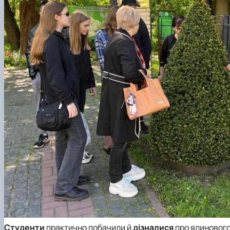
Студенти
практично побачили й
дізналися
про ялинового