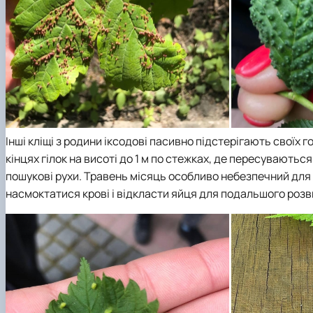
Інші кліщі з родини іксодові пасивно підстерігають своїх 
кінцях гілок на висоті до 1 м по стежках, де пересуваютьс
пошукові рухи. Травень місяць особливо небезпечний для л
насмоктатися крові і відкласти яйця для подальшого розв