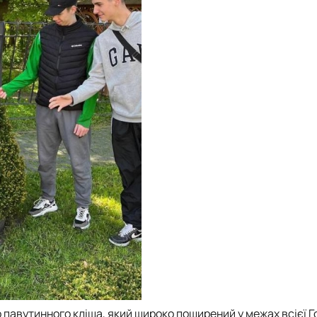
 павутинного кліща, який широко поширений у межах всієї Г