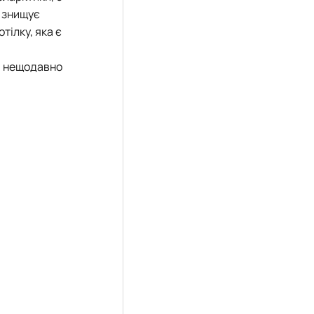
 знищує
тілку, яка є
а нещодавно