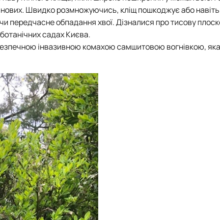
инових. Швидко розмножуючись, кліщ пошкоджує або навіть
ючи передчасне обпадання хвої. Дізналися про тисову плоско
ботанічних садах Києва.
езпечною інвазивною комахою самшитовою вогнівкою, як