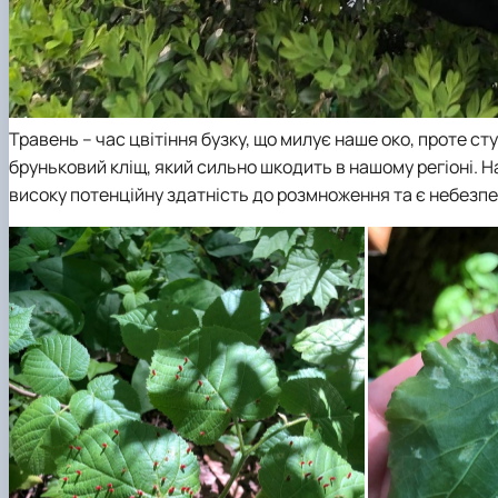
Травень – час цвітіння бузку, що милує наше око, проте 
бруньковий кліщ, який сильно шкодить в нашому регіоні. На
високу потенційну здатність до розмноження та є небезп