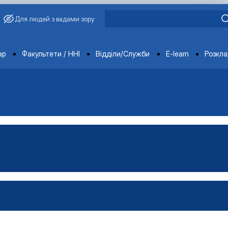
Для людей з вадами зору
ments
ар
Факультети / ННІ
Відділи/Служби
E-learn
Розкл