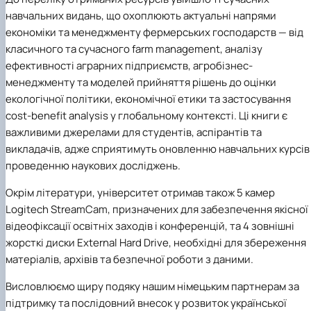
навчальних видань, що охоплюють актуальні напрями
економіки та менеджменту фермерських господарств — від
класичного та сучасного farm management, аналізу
ефективності аграрних підприємств, агробізнес-
менеджменту та моделей прийняття рішень до оцінки
екологічної політики, економічної етики та застосування
cost-benefit analysis у глобальному контексті. Ці книги є
важливими джерелами для студентів, аспірантів та
викладачів, адже сприятимуть оновленню навчальних курсів 
проведенню наукових досліджень.
Окрім літератури, університет отримав також 5 камер
Logitech StreamCam, призначених для забезпечення якісної
відеофіксації освітніх заходів і конференцій, та 4 зовнішні
жорсткі диски External Hard Drive, необхідні для збереження
матеріалів, архівів та безпечної роботи з даними.
Висловлюємо щиру подяку нашим німецьким партнерам за
підтримку та послідовний внесок у розвиток української