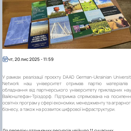
чт, 20 лис 2025 - 11:59
У рамках реалізації проєкту DAAD German-Ukrainian Universi
Network наш університет отримав партію матеріалів 
обладнання від партнерського університету прикладних на
Вайєнштефан-Тріздорф. Підтримка спрямована на посиленн
освітніх програм у сфері економіки, менеджменту та аграрно
бізнесу, а також на розвиток цифрової інфраструктури.
До переліку отриманих ресурсів увійшло 11 сучасних