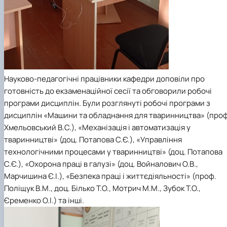
Науково-педагогічні працівники кафедри доповіли про
готовність до екзаменаційної сесії та обговорили робочі
програми дисциплін. Були розглянуті робочі програми з
дисциплін «Машини та обладнання для тваринництва» (проф
Хмельовський В.С.), «Механізація і автоматизація у
тваринництві» (доц. Потапова С.Є.), «Управління
технологічними процесами у тваринництві» (доц. Потапова
С.Є.), «Охорона праці в галузі» (доц. Войналович О.В.,
Марчишина Є.І.), «Безпека праці і життєдіяльності» (проф.
Поліщук В.М., доц. Білько Т.О., Мотрич М.М., Зубок Т.О.,
Єременко О.І.) та інші.