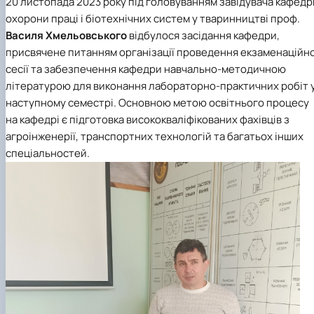
20 листопада 2023 року під головуванням завідувача кафедр
Науковий гурток «Охорона праці в харчових
охорони праці і біотехнічних систем у тваринництві проф.
технологіях»
Василя Хмельовського
відбулося засідання кафедри,
присвячене питанням організації проведення екзаменаційно
сесії та забезпечення кафедри навчально-методичною
літературою для виконання лабораторно-практичних робіт 
наступному семестрі. Основною метою освітнього процесу
на кафедрі є підготовка висококваліфікованих фахівців з
агроінженерії, транспортних технологій та багатьох інших
спеціальностей.