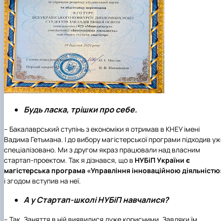
Будь ласка, трішки про себе.
– Бакалаврський ступінь з економіки я отримав в
КНЕУ імені
Вадима Гетьмана
. І до вибору магістерської програми підходив у
спеціалізовано. Ми з другом якраз працювали над власним
стартап-проектом. Так я дізнався, що в
НУБіП України
є
магістерська програма «Управління інноваційною діяльністю
і згодом вступив на неї.
А у Стартап-школі НУБіП навчалися?
– Так. Заняття в ній виявилися дуже корисними. Завдяки їм