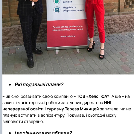
Які подальші плани?
– Звісно, розвивати свою компанію –
ТОВ «Хелсі ЮА»
. А ще – на
захисті магістерської роботи заступник директора
ННІ
неперервної освіти і туризму
Тереза Микицей
запитала, чи не
планую вступати в аспірантуру. Подумав, і сьогодні можу
відповісти ствердно.
І керівника вже обрали?