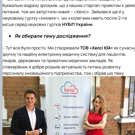
буквально відразу зрозумів, що з нашим стартап-проектом є деяк
питання, тож ми запустили новий – «Хелсі». Займався ще й у
науковому гуртку «Інновінг», ми з колегами навіть посіли 2-ге
місце серед наукових гуртків
НУБіП України
.
Як обирали тему дослідження?
– Тут все було просто. Ми створювали
ТОВ «Хелсі ЮА»
як сучасну
зручну та надійну електронну медичну систему для пацієнтів,
лікарів, державних та приватних медичних закладів. Як
співкерівник я добре розумів актуальність питань розвитку
персоналу інноваційного підприємства, тож і обрав цю тему.