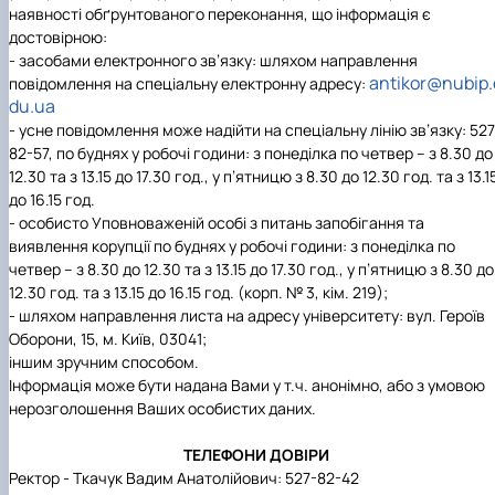
наявності обґрунтованого переконання, що інформація є
достовірною:
- засобами електронного зв’язку: шляхом направлення
antikor@nubip.
повідомлення на спеціальну електронну адресу:
du.ua
- усне повідомлення може надійти на спеціальну лінію зв’язку: 527
82-57, по буднях у робочі години: з понеділка по четвер – з 8.30 до
12.30 та з 13.15 до 17.30 год., у п’ятницю з 8.30 до 12.30 год. та з 13.1
до 16.15 год.
- особисто Уповноваженій особі з питань запобігання та
виявлення корупції по буднях у робочі години: з понеділка по
четвер – з 8.30 до 12.30 та з 13.15 до 17.30 год., у п’ятницю з 8.30 до
12.30 год. та з 13.15 до 16.15 год. (корп. № 3, кім. 219);
- шляхом направлення листа на адресу університету: вул. Героїв
Оборони, 15, м. Київ, 03041;
іншим зручним способом.
Інформація може бути надана Вами у т.ч. анонімно, або з умовою
нерозголошення Ваших особистих даних.
ТЕЛЕФОНИ ДОВІРИ
Ректор - Ткачук Вадим Анатолійович: 527-82-42