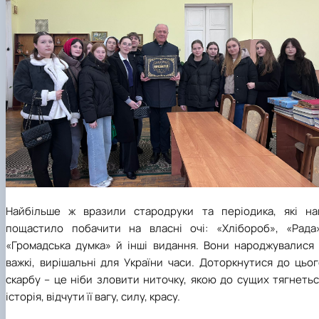
Найбільше ж вразили стародруки та періодика, які на
пощастило побачити на власні очі: «Хлібороб», «Рада»
«Громадська думка» й інші видання. Вони народжувалися 
важкі, вирішальні для України часи. Доторкнутися до цьо
скарбу – це ніби зловити ниточку, якою до сущих тягнеть
історія, відчути її вагу, силу, красу.