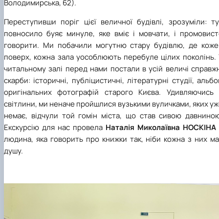
Володимирська, 62).
Переступивши поріг цієї величної будівлі, зрозуміли: ту
повносило буяє минуле, яке вміє і мовчати, і промовист
говорити. Ми побачили могутню стару будівлю, де коже
поверх, кожна зала уособлюють перебуле цілих поколінь. 
читальному залі перед нами постали в усій величі справж
скарби: історичні, публіцистичні, літературні студії, альб
оригінальних фотографій старого Києва. Удивляючись 
світлини, ми неначе пройшлися вузькими вуличками, яких у
немає, відчули той гомін міста, що став сивою давниною
Екскурсію для нас провела
Наталія Миколаївна НОСКІНА
людина, яка говорить про книжки так, ніби кожна з них м
душу.