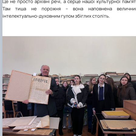
Це не просто архівні речі, а серце нашої культурної пам’ят
Там тиша не порожня – вона наповнена велични
інтелектуально-духовним гулом збіглих століть.