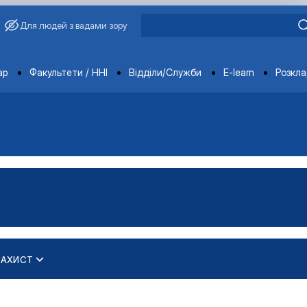
Для людей з вадами зору
ments
ар
Факультети / ННІ
Відділи/Служби
E-learn
Розкл
ЗАХИСТ