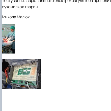
Тестування зварювального електрокоагулятора провели п
сухожилках тварин.
Микола Малюк