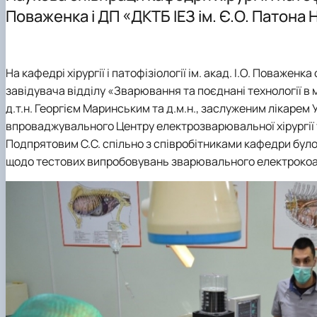
Навчально-наукові лабораторії
Поваженка і ДП «ДКТБ ІЕЗ ім. Є.О. Патона
Збірники матеріалів конференцій
На кафедрі хірургії і патофізіології ім. акад. І.О. Поважен
завідувача відділу «Зварювання та поєднані технології в м
д.т.н. Георгієм Маринським та д.м.н., заслуженим лікарем
впроваджувального Центру електрозварювальної хірургії та
Подпрятовим С.С. спільно з співробітниками кафедри бул
щодо тестових випробовувань зварювального електрокоа