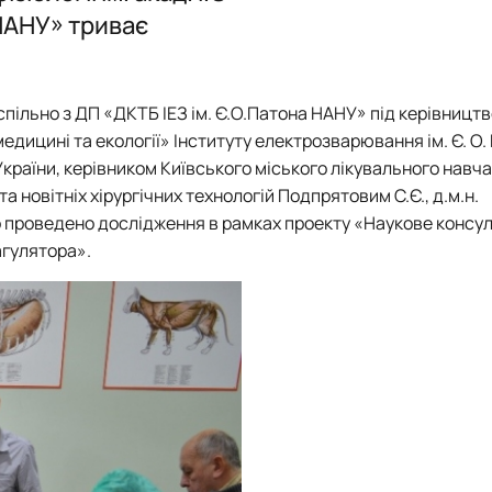
План роботи та звіти
План роботи та звіти
 НАНУ» триває
ка спільно з ДП «ДКТБ ІЕЗ ім. Є.О.Патона НАНУ» під керівницт
едицині та екології» Інституту електрозварювання ім. Є. О.
 України, керівником Київського міського лікувального навч
 новітніх хірургічних технологій Подпрятовим С.Є., д.м.н.
о проведено дослідження в рамках проекту «Наукове консу
гулятора».