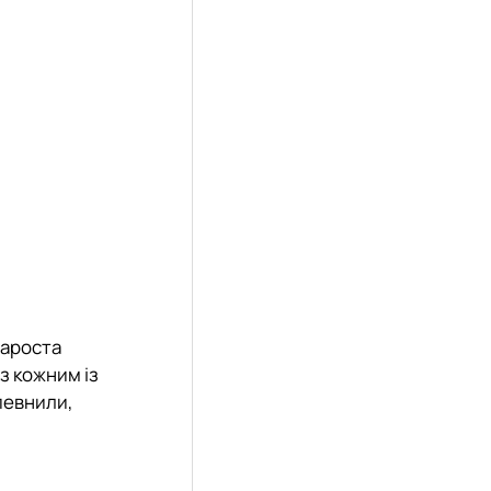
тароста
з кожним із
певнили,