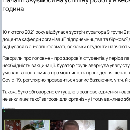
Відеоматеріали
Практична підготовка
PhD
Інше
година
Тематика магістерських робіт
Вимоги до оформлення магістерських робіт
10 лютого 2021 року
відбулася зустріч куратора 9 групи 2 
доцента кафедри організації підприємництва та біржової д
відбулася в он-лайн форматі, оскільки студенти навчають
Говорили про головне – про здоров’я студентів у період 
необхідність вакцинації. Куратор групи звернула увагу с
умовах та повідомила про можливість проведення щеплень 
Covid-19, регулярно проводиться запис бажаючих, у т.ч. й 
Також, було обговорено ситуацію з розповсюдження нового
не викликає такої загрози для організму і тому важливо зб