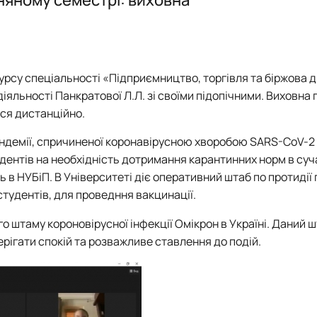
Положення про ННВЛ "Біржової діяльності і торгівлі"
Сертифікат про акредитацію освітньої програми
Події
Події
TOPAS: ПОГЛИБЛЮЄМО ПРАКТИЧНО-ОРІЄНТОВАНЕ НАВЧАНН
ГОСТЬОВА ЛЕКЦІЯ ВАЛЕНТИНИ ЯВОРСЬКОЇ – ГАРАНТА О
Загальна Інформація про ННЛ "Бізнес-планування підприємницьк
Звіти та результати роботи
Звіти та результати роботи
ГОСТЬОВА ЛЕКЦІЯ ПРО БІРЖОВИЙ ТРЕЙДИНГ ВІД АНДРІ
Загальна інформація ННВ Біржової діяльності та торгівлі
курсу спеціальності «Підприємництво, торгівля та біржова д
іяльності Панкратової Л.Л. зі своїми підопічними. Виховна
ся дистанційно.
пандемії, спричиненої коронавірусною хворобою SARS-CoV-2
тудентів на необхідність дотримання карантинних норм в су
в НУБіП. В Університеті діє оперативний штаб по протидії 
студентів, для проведння вакцинації.
 штаму короновірусної інфекції Омікрон в Україні. Даний ш
ерігати спокій та розважливе ставлення до подій.