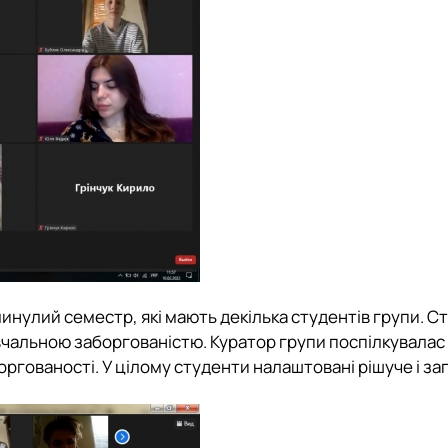
 минулий семестр, які мають декілька студентів групи. С
вчальною заборгованістю. Куратор групи поспілкувалас 
ргованості. У цілому студенти налаштовані рішуче і за