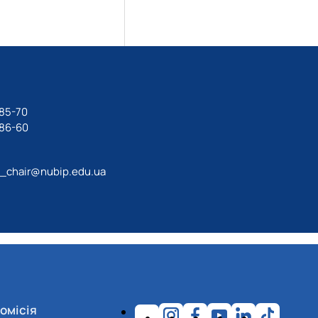
-85-70
-86-60
g_chair@nubip.edu.ua
омісія