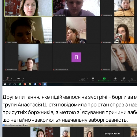
Друге питання, яке підіймалося на зустрічі – борги за
групи Анастасія Шістя повідомила про стан справ з на
присутніх боржників, з метою з`ясування причини забо
що негайно «закриють» навчальну заборгованість.