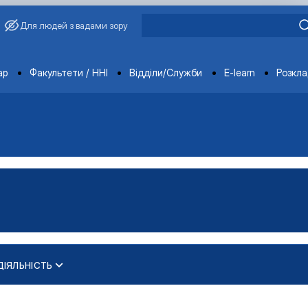
Для людей з вадами зору
ments
ар
Факультети / ННІ
Відділи/Служби
E-learn
Розкл
ІЯЛЬНІСТЬ
»
ПЕЦІАЛЬНОСТІ 075 «МАРКЕТИНГ» ІРП…
ерської кваліфікаційної р…
ості"
А ПІДПРИЄМНИЦТВО»