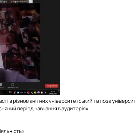
часті в різноманітних університетський та поза універс
сняний період навчання в аудиторіях.
іяльність»