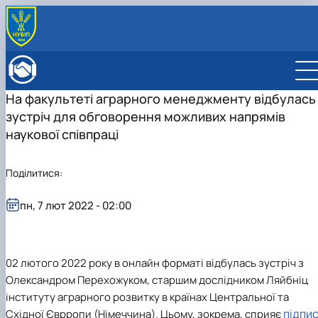
ПРО ФАКУЛЬТЕТ
Історія факультету
КАФЕДРИ
На факультеті аграрного менеджменту відбулась
Адміністрація факультету
ОСВІТНЯ ДІЯЛЬНІСТЬ
зустріч для обговорення можливих напрямів
Бакалаврат
ВСТУПНИКУ
Магістратура
Загальна інформація
наукової співпраці
МІЖНАРОДНА ДІЯЛЬНІСТЬ
Розклад
Бакалавр
Міжнародні партнери
ВЧЕНА РАДА
Підготовка аспірантів
Магістр
Міжнародні програми з можливістю отримання
РАДА РОБОТОДАВЦІВ
Поділитися:
Науково-дослідна робота
Доктор філософії (PhD)
подвійних дипломів (Double Degree Pr…
Практичне навчання
Англомовна магістратура/ English speaking MSc
пн, 7 лют 2022 - 02:00
Виховна та спортивна робота
Program in Management
Сенат студентської організації факультету
Стипендія
02 лютого 2022 року в онлайн форматі відбулась зустріч з
Олександром Перехожуком, старшим дослідником Ляйбніц
інституту аграрного розвитку в країнах Центральної та
підпи
Східної Єврропи (Німеччина). Цьому, зокрема, сприяє