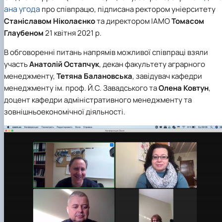
ана угода
про співпрацю, підписана ректором уніерситету
Станіславом Ніколаєнко
та директором ІАМО
Томасом
Глаубеном
21 квітня 2021 р.
В обговоренні питань напрямів можливої співпраці взяли
участь
Анатолій Остапчук
, декан факультету аграрного
менеджменту,
Тетяна Балановська
, завідувач кафедри
менеджменту ім. проф. Й.С. Завадського та
Олена Ковтун
,
доцент кафедри адміністративного менеджменту та
зовнішньоекономічної діяльності.