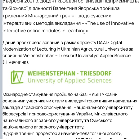
У
вересні 2021 р.
доцент кафедри організації підприємництв
та біржової діяльності Валентина Яворська
пройшла
триденний Міжнародний тренінг щодо сучасних
інтерактивних методів викладання –
«The use of innovative
interactive online modules in teaching».
Даний проект реалізований в рамках проекту DAAD Digital
Modernization of Lecturing in Ukrainian Agricultural Universities за
сприяння
Weihenstephan
–
Triesdorf
University
of
Applied
Science
(Німеччина)
.
Міжнародне стажування пройшло на базі НУБІП України,
основними учасниками стали викладачі трьох вищих навчальних
закладів аграрного спрямування: Національного університету
біоресурсів і природокористування України, Миколаївського
національного аграрного університету та Сумського
національного аграрного університету.
Відкрив тренінг проректор з науково-педагогічної роботи,