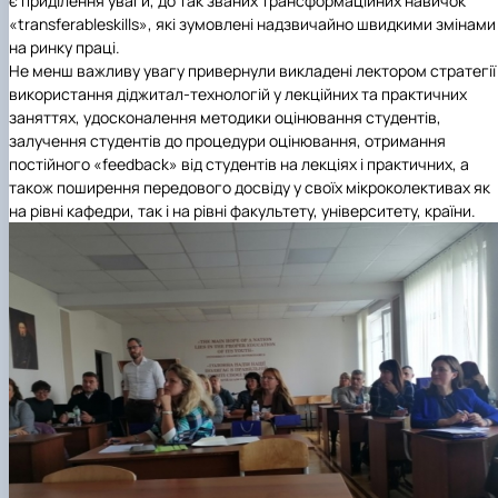
є приділення уваги, до так званих трансформаційних навичок
«
transferable
skills
»
, які зумовлені надзвичайно швидкими змінами
на ринку праці.
Не менш важливу увагу привернули викладені лектором стратегії
використання діджитал-технологій у лекційних та практичних
заняттях, удосконалення методики оцінювання студентів,
залучення студентів до процедури оцінювання, отримання
постійного «
feedback
» від студентів
на лекціях і практичних, а
також поширення передового досвіду у своїх мікроколективах як
на рівні кафедри, так і на рівні факультету, університету, країни.