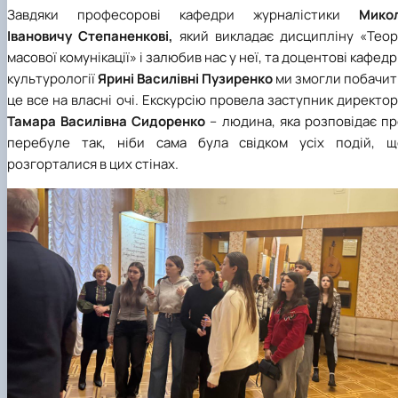
Завдяки професорові кафедри журналістики
Микол
Івановичу Степаненкові,
який викладає дисципліну «Теорі
масової комунікації» і залюбив нас у неї, та доцентові кафед
культурології
Ярині Василівні Пузиренко
ми змогли побачит
це все на власні очі. Екскурсію провела заступник директо
Тамара Василівна Сидоренко
– людина, яка розповідає п
перебуле так, ніби сама була свідком усіх подій, щ
розгорталися в цих стінах.