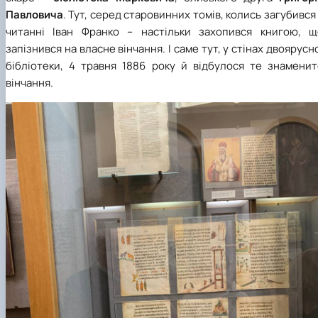
Павловича
. Тут, серед старовинних томів, колись загубився
читанні Іван Франко – настільки захопився книгою, щ
запізнився на власне вінчання. І саме тут, у стінах двоярусн
бібліотеки, 4 травня 1886 року й відбулося те знаменит
вінчання.