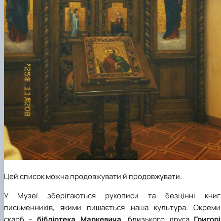
Цей список можна продовжувати й продовжувати.
У Музеї зберігаються рукописи та безцінні книг
письменників, якими пишається наша культура. Окреми
скарб –
бібліотека Маркевича
, близького друга
Григор