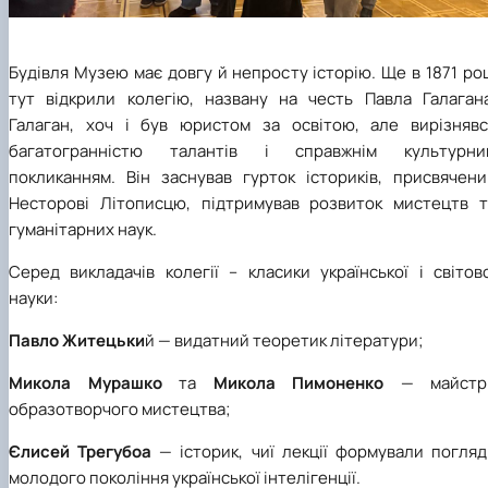
Будівля Музею має довгу й непросту історію. Ще в 1871 ро
тут відкрили колегію, названу на честь Павла Галагана
Галаган, хоч і був юристом за освітою, але вирізнявс
багатогранністю талантів і справжнім культурни
покликанням. Він заснував гурток істориків, присвячени
Несторові Літописцю, підтримував розвиток мистецтв т
гуманітарних наук.
Серед викладачів колегії – класики української і світов
науки:
Павло Житецьки
й — видатний теоретик літератури;
Микола Мурашко
та
Микола Пимоненко
— майстр
образотворчого мистецтва;
Єлисей Трегубоа
— історик, чиї лекції формували погляд
молодого покоління української інтелігенції.