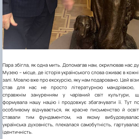
Пара збігла, як одна мить. Допомагав нам, окрилював нас д
Музею – місце, де історія українського слова оживає в кожн
залі. Мовлю вже про екскурсію, яку нам подаровано. Цей віз
став для нас не просто літературною мандрівкою, 
справжнім зануренням у чарівний світ культури, щ
формувала нашу націю і продовжує збагачувати її. Тут по
особливому відчувається, як красне письменство й освіт
ставали тим фундаментом, на якому вибудовувалас
українська духовність, плекалася самобутність, гартувала
ідентичність.