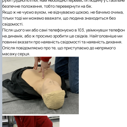
рухи грудної клітки, нам необхідно перевести людину у стабільне
безпечне положення, тобто перевернути на бік.
Якщо ж не чуємо вухом, не відчуваємо щокою, не бачимо очима,
тільки тоді ми можемо вважати, що людина знаходиться без
свідомості.
Після цього ми або самі телефонуємо в 103, увімкнувши телефон
на динамік, або ж просимо зробити це свідків. Найголовніше ми
повинні вказати про наявність свідомості та наявність дихання.
Опісля повідомляємо про те, що приступаємо до непрямого
масажу серця.