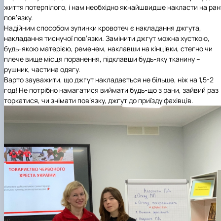
життя потерпілого, і нам необхідно якнайшвидше накласти на ран
пов’язку.
Надійним способом зупинки кровотеч є накладання
джгута,
накладання тиснучої пов’язки. Замінити джгут можна хусткою,
будь-якою матерією, ременем, наклавши на кінцівки, стегно чи
плече вище місця поранення, підклавши будь-яку тканину –
рушник, частина одягу.
Варто зауважити, що джгут накладається не більше, ніж на 1,5-2
год! Не потрібно намагатися виймати будь-що з рани, зайвий раз
торкатися, чи знімати пов’язку, джгут до при
їзду фахівців.