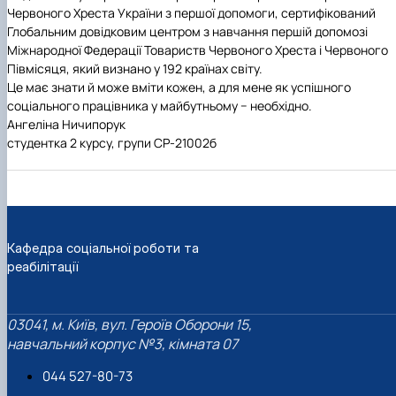
Червоного Хреста України з першої допомоги, сертифікований
Глобальним довідковим центром з навчання першій допомозі
Міжнародної Федерації Товариств Червоного Хреста і Червоного
Півмісяця, який визнано у 192 країнах світу.
Це має знати й може вміти кожен, а для мене як успішного
соціального працівника у майбутньому − необхідно.
Ангеліна Ничипорук
студентка 2 курсу, групи СР-21002б
Кафедра соціальної роботи та
реабілітації
03041, м. Київ, вул. Героїв Оборони 15,
навчальний корпус №3, кімната 07
044 527-80-73