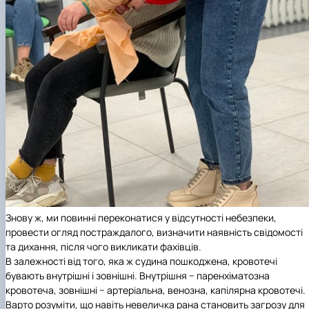
Знову ж, ми повинні переконатися у відсутності небезпеки,
провести огляд постраждалого, визначити наявність свідомості
та дихання, після чого викликати фахівців.
В залежності від того, яка ж судина пошкоджена, кровотечі
бувають внутрішні і зовнішні. Внутрішня − паренхіматозна
кровотеча, зовнішні − артеріальна, венозна, капілярна кровотечі.
Варто розуміти, що навіть невеличка рана становить загрозу для