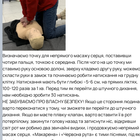
Визначаємо точку для непрямого масажу серця, поставивши
чотири пальця, точкою є середина. Після чого на цю точку ми
ставимо руку основою долоні, зверху кладемо другу руку, можем
скласти руки в замок та починаємо робити натискання на грудну
клітку. Натискання мають бути глибокі
–
5-6 см, на прямих ліктях,
100-120 разів за 1 хв. Перед тим як перейти до штучного дихання,
нам необхідно зробити 30 натискань.
НЕ ЗАБУВАЄМО ПРО ВЛАСНУ БЕЗПЕКУ! Якщо це стороння людина
варто переконатися у тому, чи зможете ви перейти до штучного
дихання. Якщо ви маєте плівку-клапан, варто вставити її в рот
потерпілому, закинути голову назад та затиснути ніс, відкривши
світ рот ми робимо два звичайні видихи, і продовжуємо непрямий
масаж серця. «Макарена» і «Червона рута» є тими піснями, під як