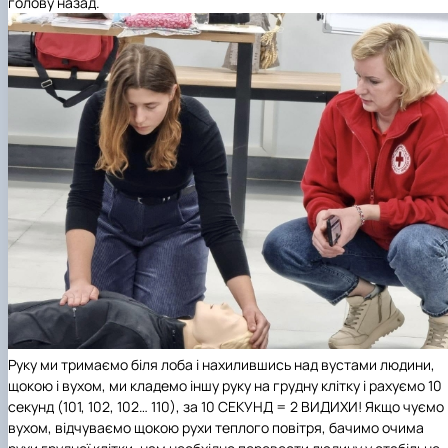
голову назад.
Руку ми тримаємо біля лоба і нахилившись над вустами людини,
щокою і вухом, ми кладемо іншу руку на грудну клітку і рахуємо 10
секунд (101, 102, 102… 110), за 10 СЕКУНД = 2 ВИДИХИ! Якщо чуємо
вухом, відчуваємо щокою рухи теплого повітря, бачимо очима