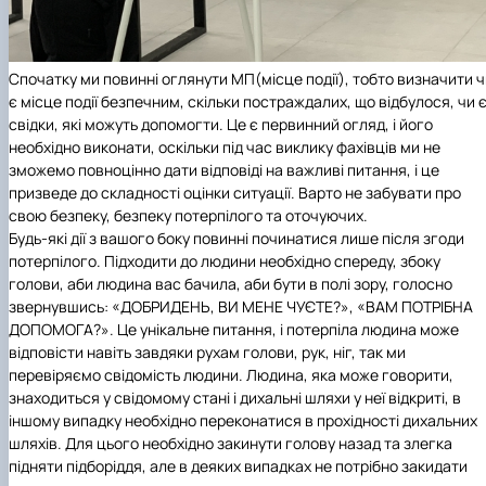
Спочатку ми повинні оглянути МП(місце події), тобто визначити 
є місце події безпечним, скільки постраждалих, що відбулося, чи 
свідки, які можуть допомогти. Це є первинний огляд, і його
необхідно виконати, оскільки під час виклику фахівців ми не
зможемо повноцінно дати відповіді на важливі питання, і це
призведе до складності оцінки ситуації. Варто не забувати про
свою безпеку, безпеку потерпілого та оточуючих.
Будь-які дії з вашого боку повинні починатися лише після згоди
потерпілого.
Підходити до людини необхідно спереду, збоку
голови, аби людина вас бачила, аби бути в полі зору, голосно
звернувшись
: «ДОБРИДЕНЬ, ВИ МЕНЕ ЧУЄТЕ?», «ВАМ ПОТРІБНА
ДОПОМОГА?». Це унікальне питання, і потерпіла людина може
відповісти навіть завдяки рухам голови, рук, ніг, так ми
перевіряємо свідомість людини. Людина, яка може говорити,
знаходиться у свідомому стані і дихальні шляхи у неї відкриті, в
іншому випадку необхідно переконатися в прохідності дихальних
шляхів. Для цього необхідно закинути голову назад та злегка
підняти підборіддя, але в деяких випадках не потрібно закидати