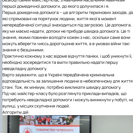
першої домедичної допомоги, до якого долучилася і я.
Перша домедична допомога
– це алгоритм термінових заходів, ді
які спрямовані на порятунок людини, життя якої в момент
непередбаченої ситуації знаходиться під загрозою. Це допомога,
яку ми маємо надати, допоки не прибуде швидка допомога.
Це ті
знання, якими повинен володіти кожен з нас, оскільки саме вони
можуть вберегти чиєсь дорогоцінне життя, а в умовах війни такі
знання є безцінними.
Практично кожному з нас відоме відчуття паніки, і щоб уникнути її,
необхідно зосередитися та вміти правильно надати першу
невідкладну допомогу.
Варто зауважити,
що в Україні передбачена кримінальна
відповідальність за залишення людини в небезпечному для життя
стані. Тож, як мінімум, потрібно викликати швидку допомогу.
Під час майстер-класу було розглянуто приклади випадків, що
потребують невідкладної допомоги і можуть виникнути у побуті, н
вулиці, у місцях скупчення людей.
Алгоритм дій: